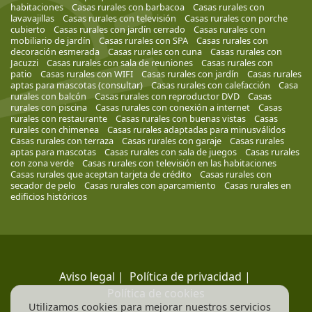
habitaciones
Casas rurales con barbacoa
Casas rurales con
lavavajillas
Casas rurales con televisión
Casas rurales con porche
cubierto
Casas rurales con jardín cerrado
Casas rurales con
mobiliario de jardín
Casas rurales con SPA
Casas rurales con
decoración esmerada
Casas rurales con cuna
Casas rurales con
Jacuzzi
Casas rurales con sala de reuniones
Casas rurales con
patio
Casas rurales con WIFI
Casas rurales con jardín
Casas rurales
aptas para mascotas (consultar)
Casas rurales con calefacción
Casa
rurales con balcón
Casas rurales con reproductor DVD
Casas
rurales con piscina
Casas rurales con conexión a internet
Casas
rurales con restaurante
Casas rurales con buenas vistas
Casas
rurales con chimenea
Casas rurales adaptadas para minusválidos
Casas rurales con terraza
Casas rurales con garaje
Casas rurales
aptas para mascotas
Casas rurales con sala de juegos
Casas rurales
con zona verde
Casas rurales con televisión en las habitaciones
Casas rurales que aceptan tarjeta de crédito
Casas rurales con
secador de pelo
Casas rurales con aparcamiento
Casas rurales en
edificios históricos
Aviso legal
|
Política de privacidad
|
Política de cookies
Utilizamos cookies para mejorar nuestros servicios