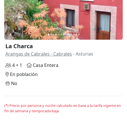
Anterior
Siguie
La Charca
Arangas de Cabrales - Cabrales
- Asturias
4 + 1
Casa Entera
En población
No
(*) Precio por persona y noche calculado en base a la tarifa vigente en
fin de semana y temporada baja.