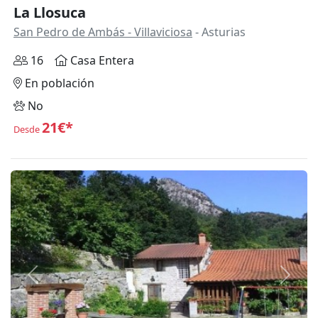
La Llosuca
San Pedro de Ambás - Villaviciosa
- Asturias
16
Casa Entera
En población
No
21€*
Desde
Anterior
Siguie