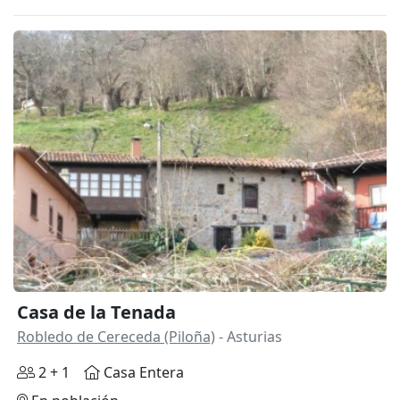
Anterior
Siguie
Casa de la Tenada
Robledo de Cereceda (Piloña)
- Asturias
2 + 1
Casa Entera