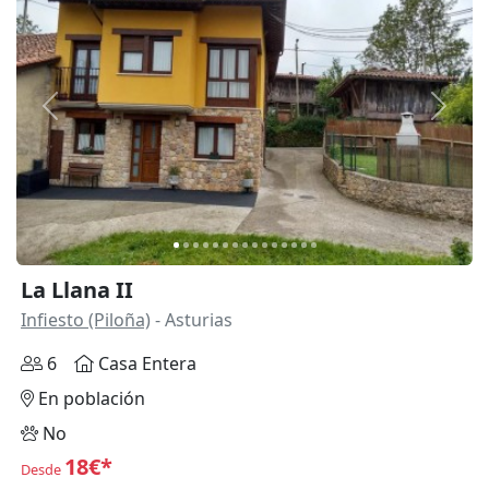
Anterior
Siguie
La Llana II
Infiesto (Piloña)
- Asturias
6
Casa Entera
En población
No
18€*
Desde