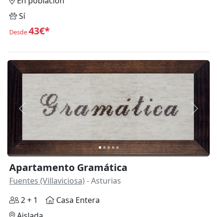
En población
Sí
43€*
Desde
Anterior
Siguie
Apartamento Gramática
Fuentes (Villaviciosa)
- Asturias
2 + 1
Casa Entera
Aislada