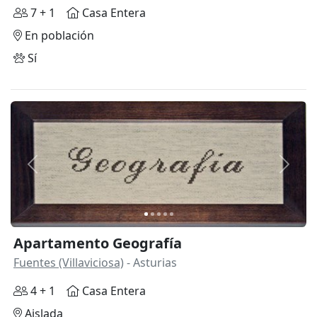
7 + 1
Casa Entera
En población
Sí
Anterior
Siguie
Apartamento Geografía
Fuentes (Villaviciosa)
- Asturias
4 + 1
Casa Entera
Aislada