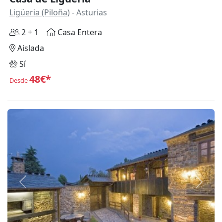
Ligüeria (Piloña)
- Asturias
2 + 1
Casa Entera
Aislada
Sí
48€*
Desde
Anterior
Siguie