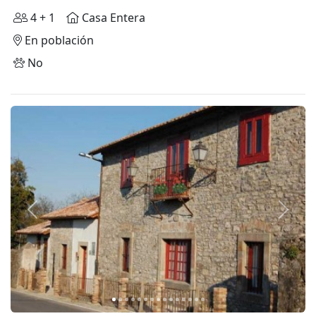
4 + 1
Casa Entera
En población
No
Anterior
Siguie