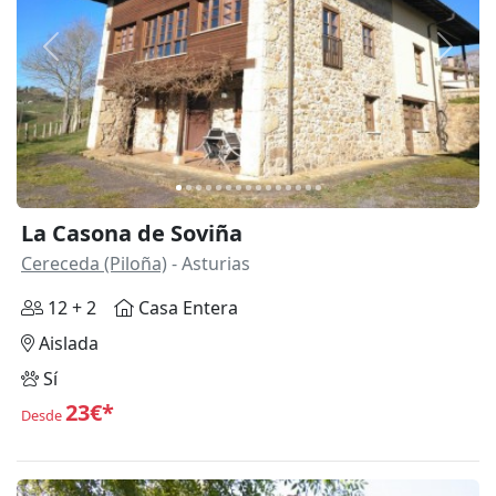
Anterior
Siguie
La Casona de Soviña
Cereceda (Piloña)
- Asturias
12 + 2
Casa Entera
Aislada
Sí
23€*
Desde