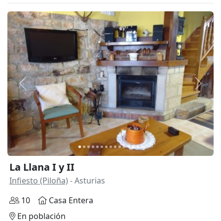
Anterior
Siguie
La Llana I y II
Infiesto (Piloña)
- Asturias
10
Casa Entera
En población