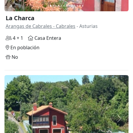
La Charca
Arangas de Cabrales - Cabrales
- Asturias
4 + 1
Casa Entera
En población
No
Anterior
Siguie