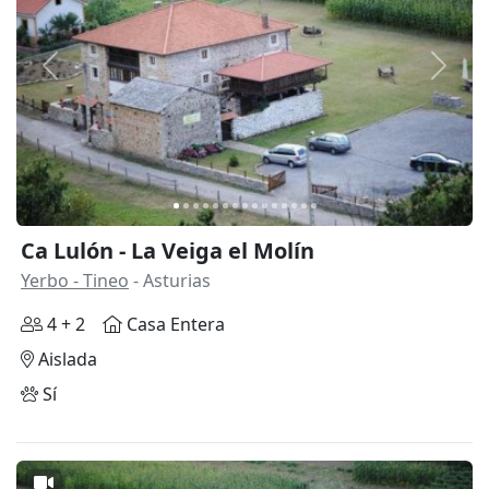
Anterior
Siguie
Ca Lulón - La Veiga el Molín
Yerbo - Tineo
- Asturias
4 + 2
Casa Entera
Aislada
Sí