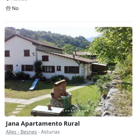
No
Anterior
Siguie
Jana Apartamento Rural
Alles - Besnes
- Asturias