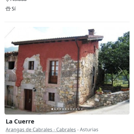
Sí
Anterior
Siguie
La Cuerre
Arangas de Cabrales - Cabrales
- Asturias