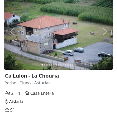
Anterior
Siguie
Ca Lulón - La Chouría
Yerbo - Tineo
- Asturias
2 + 1
Casa Entera
Aislada
Sí