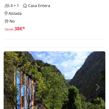
4 + 1
Casa Entera
Aislada
No
38€*
Desde
Anterior
Siguie