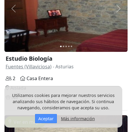
Anterior
Siguie
Estudio Biología
Fuentes (Villaviciosa)
- Asturias
2
Casa Entera
Aislada
Utilizamos cookies para mejorar nuestros servicios
No
analizando sus hábitos de navegación. Si continua
navegando, consideramos que acepta su uso.
Aceptar
Más información
Ver en mapa