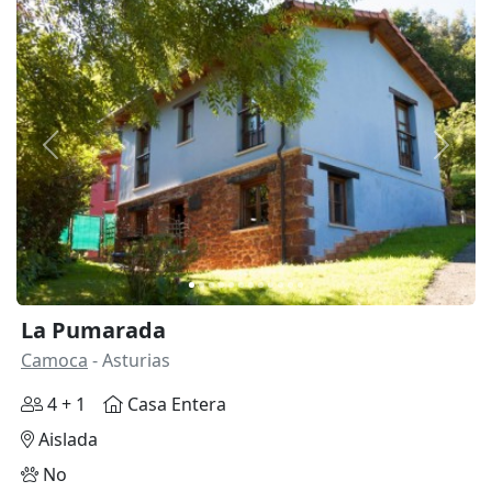
Anterior
Siguie
La Pumarada
Camoca
- Asturias
4 + 1
Casa Entera
Aislada
No