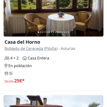
Anterior
Siguie
Casa del Horno
Robledo de Cereceda (Piloña)
- Asturias
4 + 2
Casa Entera
En población
Sí
25€*
Desde