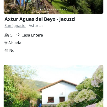
Axtur Aguas del Beyo - Jacuzzi
San Ignacio
- Asturias
5
Casa Entera
Aislada
No
Anterior
Siguie