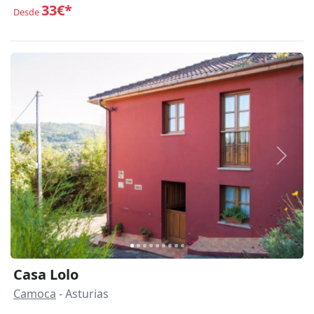
33€*
Desde
Anterior
Siguie
Casa Lolo
Camoca
- Asturias