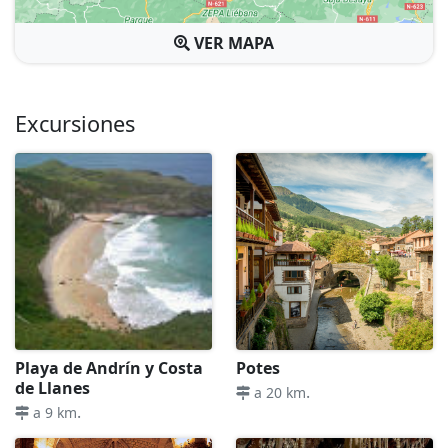
VER MAPA
Excursiones
Playa de Andrín y Costa
Potes
de Llanes
.
a 20 km
.
a 9 km