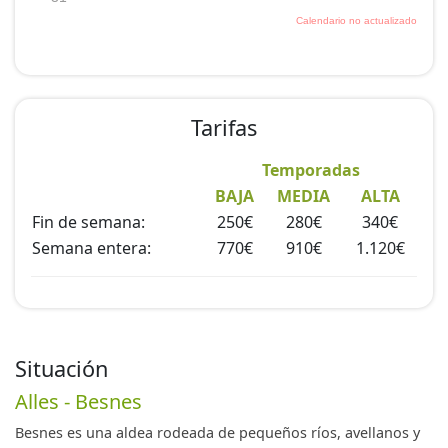
porche hay una mesa y sillas para poder comer , leer o
simplemente descansar
Disponemos también de un amplio aparcamiento y un
lugar de juegos para disfrute de los más pequeños.
Tarifas
Equipamiento:
Temporadas
BAJA
MEDIA
ALTA
- Televisión
Fin de semana:
250€
280€
340€
- Juegos de mesa
Semana entera:
770€
910€
1.120€
- Barbacoa
- Menaje de cocina
- Electrodomésticos (lavadora, nevera, microondas,
tostador, exprimidor, batidora, secador de pelo...)
- Zona de juegos
Situación
- Leña gratis para la chimenea
Alles - Besnes
Besnes es una aldea rodeada de pequeños ríos, avellanos y