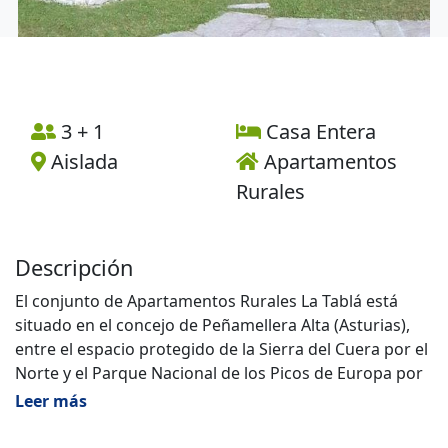
3 + 1
Casa Entera
Aislada
Apartamentos
Rurales
Descripción
El conjunto de Apartamentos Rurales La Tablá está
situado en el concejo de Peñamellera Alta (Asturias),
entre el espacio protegido de la Sierra del Cuera por el
Norte y el Parque Nacional de los Picos de Europa por
el Sur.
Leer más
Entre los pueblos y aldeas que forman el valle se