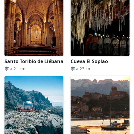
Santo Toribio de Liébana
Cueva El Soplao
.
.
a 21 km
a 23 km