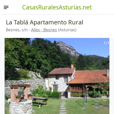
CasasRuralesAsturias.net
La Tablá Apartamento Rural
Besnes, s/n -
Alles - Besnes
(Asturias)
1
/16
Anterior
Sigu