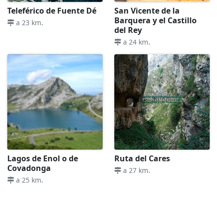
Teleférico de Fuente Dé
San Vicente de la
Barquera y el Castillo
.
a 23 km
del Rey
.
a 24 km
Lagos de Enol o de
Ruta del Cares
Covadonga
.
a 27 km
.
a 25 km