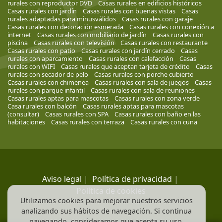
rurales con reproductor DVD
Casas rurales en edificios históricos
Casas rurales con jardín
Casas rurales con buenas vistas
Casas
rurales adaptadas para minusválidos
Casas rurales con garaje
Casas rurales con decoración esmerada
Casas rurales con conexión a
internet
Casas rurales con mobiliario de jardín
Casas rurales con
piscina
Casas rurales con televisión
Casas rurales con restaurante
Casas rurales con patio
Casas rurales con jardín cerrado
Casas
rurales con aparcamiento
Casas rurales con calefacción
Casas
rurales con WIFI
Casas rurales que aceptan tarjeta de crédito
Casas
rurales con secador de pelo
Casas rurales con porche cubierto
Casas rurales con chimenea
Casas rurales con sala de juegos
Casas
rurales con parque infantil
Casas rurales con sala de reuniones
Casas rurales aptas para mascotas
Casas rurales con zona verde
Casa rurales con balcón
Casas rurales aptas para mascotas
(consultar)
Casas rurales con SPA
Casas rurales con baño en las
habitaciones
Casas rurales con terraza
Casas rurales con cuna
Aviso legal
|
Política de privacidad
|
Política de cookies
Utilizamos cookies para mejorar nuestros servicios
analizando sus hábitos de navegación. Si continua
navegando, consideramos que acepta su uso.