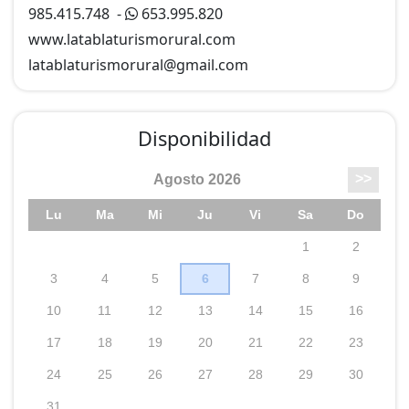
rehabilitado teniendo como base una antigua cuadra
985.415.748
-
653.995.820
de animales y siguiendo las pautas de materiales y
www.latablaturismorural.com
construcción de antaño .
latablaturismorural@
gmail.com
Tiene capacidad de 4 plazas, más otras dos opcionales,
bajo petición y precio de 25 ? por persona y noche.
Disponibilidad
Está distribuida en 2 plantas:
- En la planta baja está el amplísimo salón cocina
totalmente equipado, con televisión , dvd, chimenea y
sofá cama.
La cocina tiene lavadora , microondas , vitro ,
exprimidor, tostador, plancha , batidora? y todo el
menaje de cocina necesario para el uso diario .
- En la primera planta hay dos habitaciones , una de
matrimonio y otra con 2 camas de 0,90 y un baño.
En la fachada principal hay una terraza con mesa y
barbacoa; desde la cocina hay acceso a una terraza y a
un porche que hay en la fachada de atrás ; en el