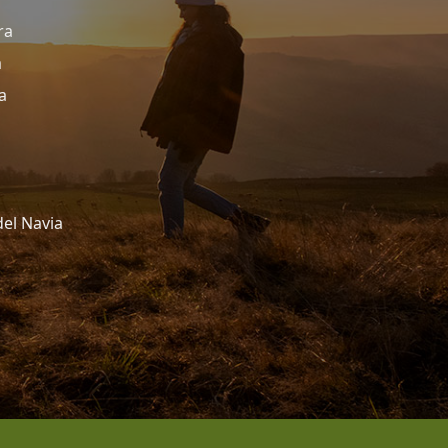
ra
a
a
del Navia