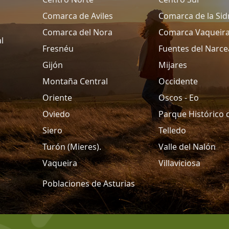
Comarca de Aviles
Comarca de la Sid
Comarca del Nora
Comarca Vaqueir
l
Fresnéu
Fuentes del Narce
Gijón
Mijares
Montaña Central
Occidente
Oriente
Oscos - Eo
Oviedo
Parque Histórico 
Siero
Telledo
Turón (Mieres).
Valle del Nalón
Vaqueira
Villaviciosa
Poblaciones de Asturias