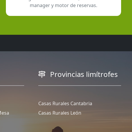
manager y motor de reservas.
Provincias limítrofes
Casas Rurales Cantabria
Mesa
Casas Rurales León