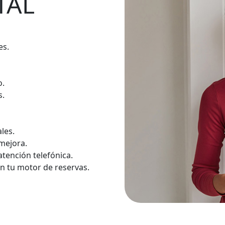
TAL
es.
o.
s.
les.
mejora.
atención telefónica.
n tu motor de reservas.