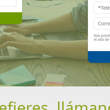
Nos pondr
el alta de
refieres,
lláman