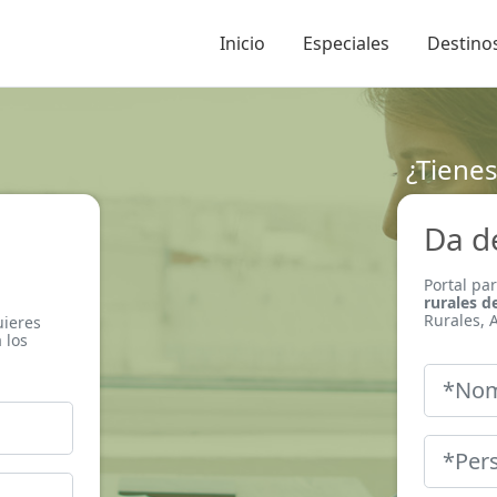
Inicio
Especiales
Destinos
¿Tienes
Da d
Portal pa
rurales d
Rurales, A
uieres
 los