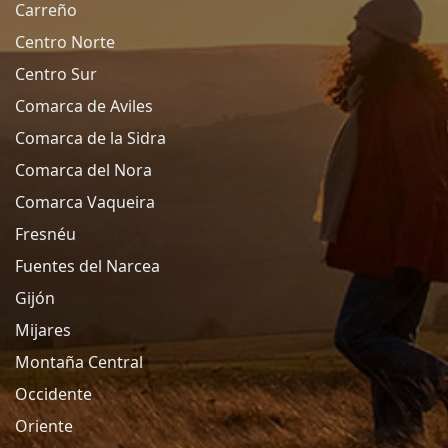
Carreño
Centro Norte
Centro Sur
Comarca de Aviles
Comarca de la Sidra
Comarca del Nora
Comarca Vaqueira
Fresnéu
Fuentes del Narcea
Gijón
Mijares
Montaña Central
Occidente
Oriente