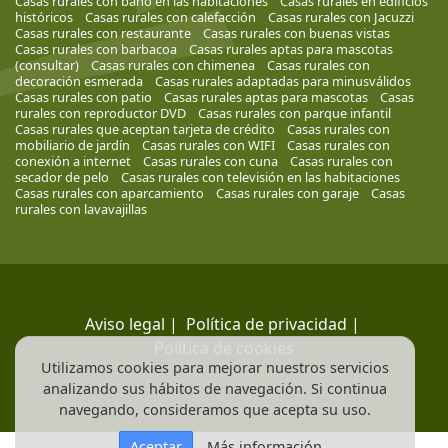
Casas rurales con baño en las habitaciones
Casas rurales en edificios
históricos
Casas rurales con calefacción
Casas rurales con Jacuzzi
Casas rurales con restaurante
Casas rurales con buenas vistas
Casas rurales con barbacoa
Casas rurales aptas para mascotas
(consultar)
Casas rurales con chimenea
Casas rurales con
decoración esmerada
Casas rurales adaptadas para minusválidos
Casas rurales con patio
Casas rurales aptas para mascotas
Casas
rurales con reproductor DVD
Casas rurales con parque infantil
Casas rurales que aceptan tarjeta de crédito
Casas rurales con
mobiliario de jardín
Casas rurales con WIFI
Casas rurales con
conexión a internet
Casas rurales con cuna
Casas rurales con
secador de pelo
Casas rurales con televisión en las habitaciones
Casas rurales con aparcamiento
Casas rurales con garaje
Casas
rurales con lavavajillas
Aviso legal
|
Política de privacidad
|
Política de cookies
Utilizamos cookies para mejorar nuestros servicios
analizando sus hábitos de navegación. Si continua
navegando, consideramos que acepta su uso.
Aceptar
Más información