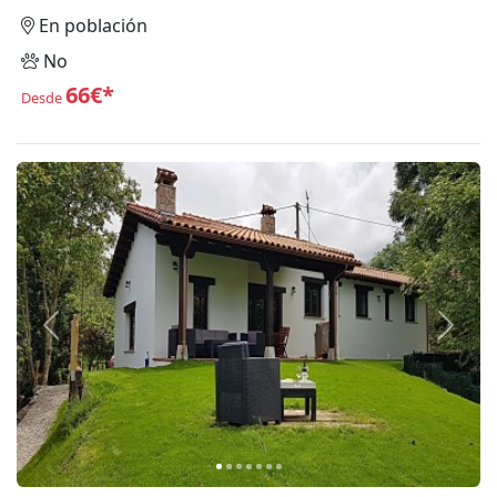
En población
No
66€*
Desde
Anterior
Siguie