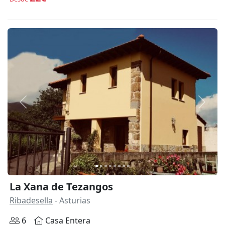
Anterior
Siguie
La Xana de Tezangos
Ribadesella
- Asturias
6
Casa Entera