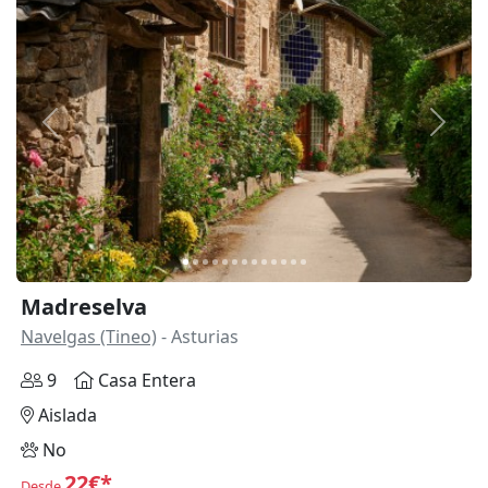
Anterior
Siguie
Madreselva
Navelgas (Tineo)
- Asturias
9
Casa Entera
Aislada
No
22€*
Desde