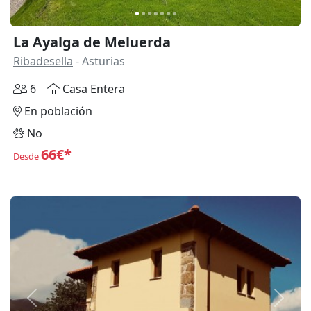
La Ayalga de Meluerda
Ribadesella
- Asturias
6
Casa Entera
En población
No
66€*
Desde
Anterior
Siguie