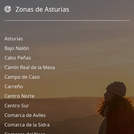
Zonas de Asturias
Asturias
Bajo Nalón
Cabo Peñas
Camín Real de la Mesa
Campo de Caso
Carreño
Centro Norte
Centro Sur
Comarca de Aviles
Comarca de la Sidra