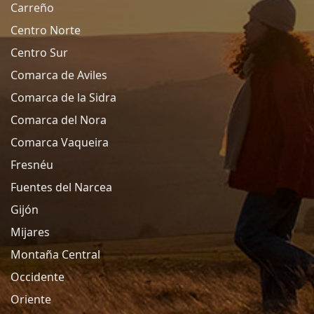
Carreño
Centro Norte
Centro Sur
Comarca de Aviles
Comarca de la Sidra
Comarca del Nora
Comarca Vaqueira
Fresnéu
Fuentes del Narcea
Gijón
Mijares
Montaña Central
Occidente
Oriente