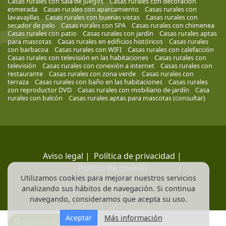
Casas rurales con sala de juegos
Casas rurales con decoración
esmerada
Casas rurales con aparcamiento
Casas rurales con
lavavajillas
Casas rurales con buenas vistas
Casas rurales con
secador de pelo
Casas rurales con SPA
Casas rurales con chimenea
Casas rurales con patio
Casas rurales con jardín
Casas rurales aptas
para mascotas
Casas rurales en edificios históricos
Casas rurales
con barbacoa
Casas rurales con WIFI
Casas rurales con calefacción
Casas rurales con televisión en las habitaciones
Casas rurales con
televisión
Casas rurales con conexión a internet
Casas rurales con
restaurante
Casas rurales con zona verde
Casas rurales con
terraza
Casas rurales con baño en las habitaciones
Casas rurales
con reproductor DVD
Casas rurales con mobiliario de jardín
Casa
rurales con balcón
Casas rurales aptas para mascotas (consultar)
Aviso legal
|
Política de privacidad
|
Política de cookies
Utilizamos cookies para mejorar nuestros servicios
analizando sus hábitos de navegación. Si continua
navegando, consideramos que acepta su uso.
Aceptar
Más información
Ver en mapa