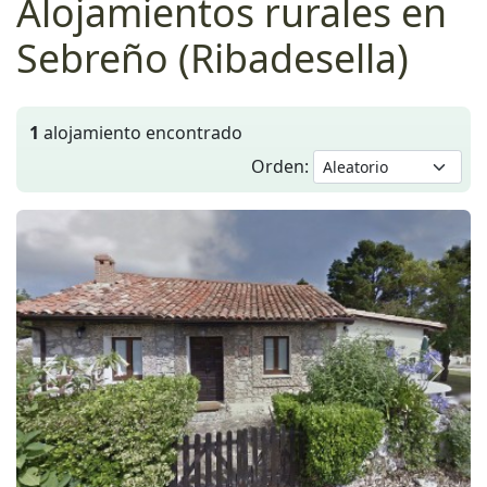
Alojamientos rurales en
Sebreño (Ribadesella)
1
alojamiento encontrado
Orden:
Anterior
Siguie