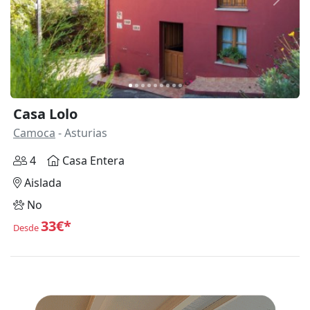
Anterior
Siguie
Casa Lolo
Camoca
- Asturias
4
Casa Entera
Aislada
No
33€*
Desde