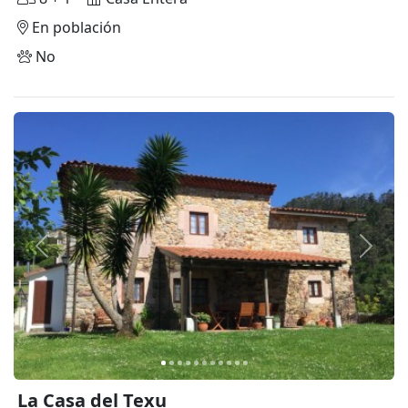
En población
No
Anterior
Siguie
La Casa del Texu