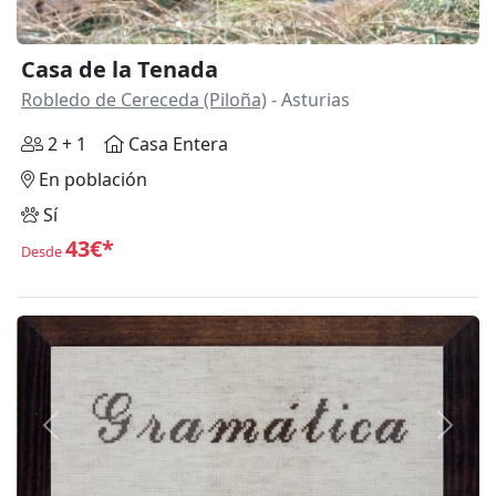
Casa de la Tenada
Robledo de Cereceda (Piloña)
- Asturias
2 + 1
Casa Entera
En población
Sí
43€*
Desde
Anterior
Siguie