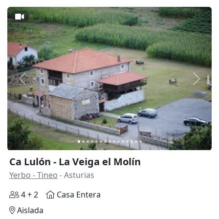
Anterior
Siguie
Ca Lulón - La Veiga el Molín
Yerbo - Tineo
- Asturias
4 + 2
Casa Entera
Aislada