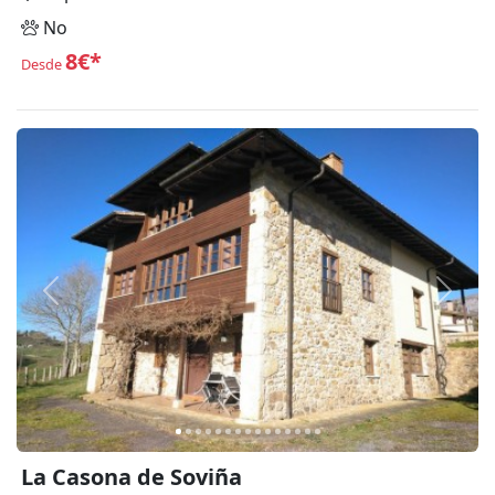
No
8€*
Desde
Anterior
Siguie
La Casona de Soviña