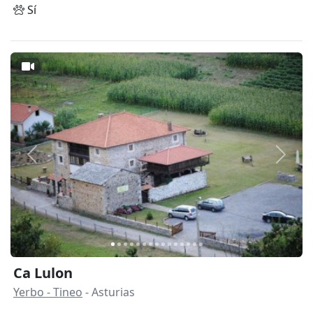
Sí
Anterior
Siguie
Ca Lulon
Yerbo - Tineo
- Asturias