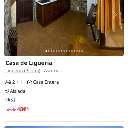
Anterior
Siguie
Casa de Ligüería
Ligüeria (Piloña)
- Asturias
2 + 1
Casa Entera
Aislada
Sí
48€*
Desde