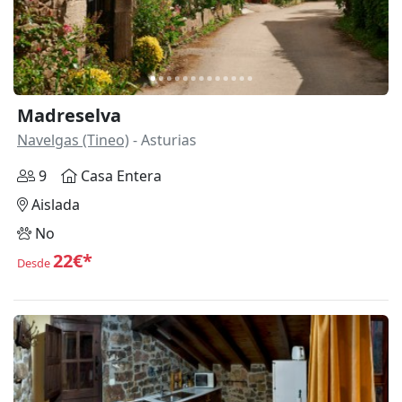
Madreselva
Navelgas (Tineo)
- Asturias
9
Casa Entera
Aislada
No
22€*
Desde