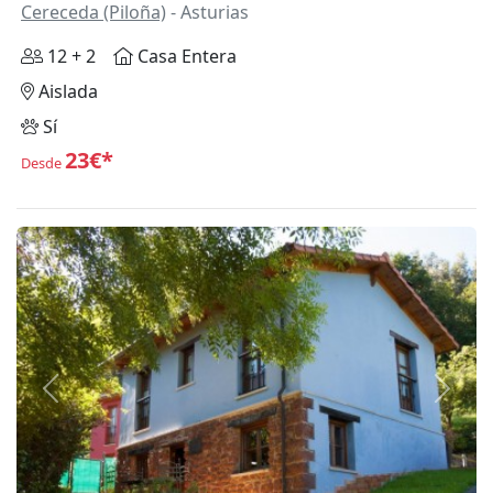
Cereceda (Piloña)
- Asturias
12 + 2
Casa Entera
Aislada
Sí
23€*
Desde
Anterior
Siguie