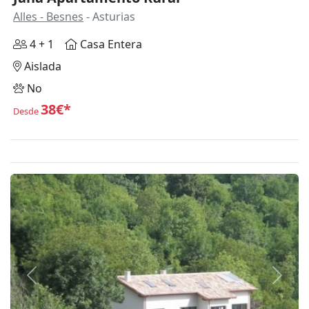
Alles - Besnes
- Asturias
4 + 1
Casa Entera
Aislada
No
38€*
Desde
Anterior
Siguie