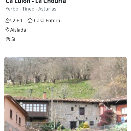
Ca Lulón - La Chouría
Yerbo - Tineo
- Asturias
2 + 1
Casa Entera
Aislada
Sí
Anterior
Siguie