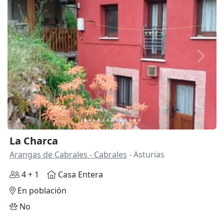
Anterior
Siguie
La Charca
Arangas de Cabrales - Cabrales
- Asturias
4 + 1
Casa Entera
En población
No