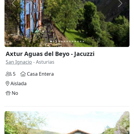
Anterior
Siguie
Axtur Aguas del Beyo - Jacuzzi
San Ignacio
- Asturias
5
Casa Entera
Aislada
No