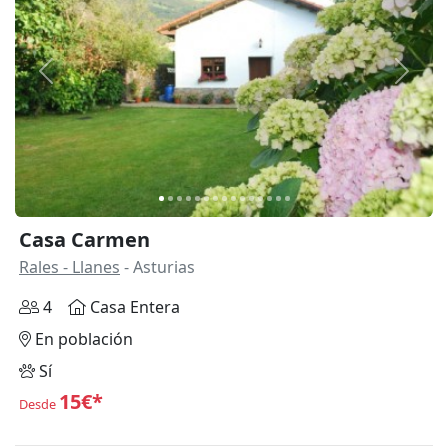
Anterior
Siguie
Casa Carmen
Rales - Llanes
- Asturias
4
Casa Entera
En población
Sí
15€*
Desde