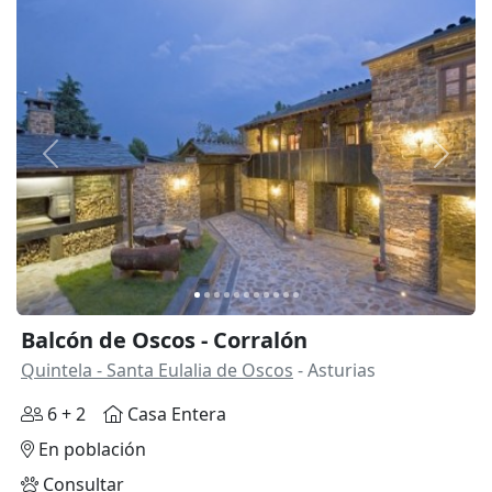
Anterior
Siguie
Balcón de Oscos - Corralón
Quintela - Santa Eulalia de Oscos
- Asturias
6 + 2
Casa Entera
En población
Consultar