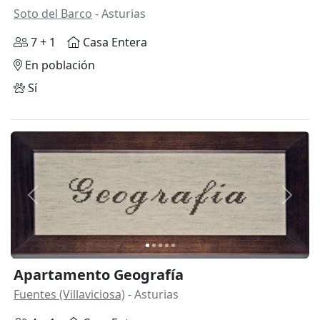
Soto del Barco
- Asturias
7 + 1
Casa Entera
En población
Sí
Anterior
Siguie
Apartamento Geografía
Fuentes (Villaviciosa)
- Asturias