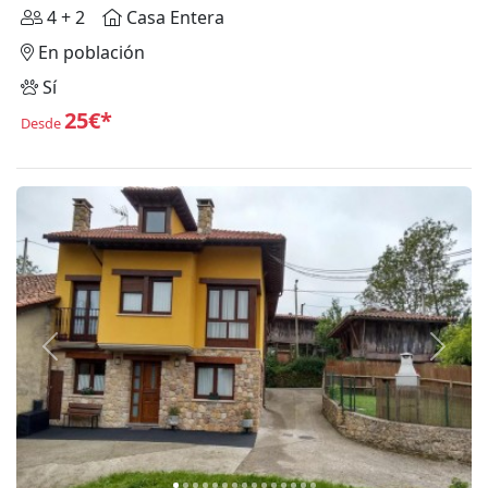
4 + 2
Casa Entera
En población
Sí
25€*
Desde
Anterior
Siguie