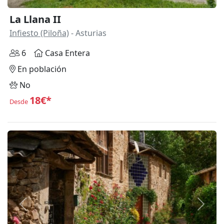
La Llana II
Infiesto (Piloña)
- Asturias
6
Casa Entera
En población
No
18€*
Desde
Anterior
Siguie