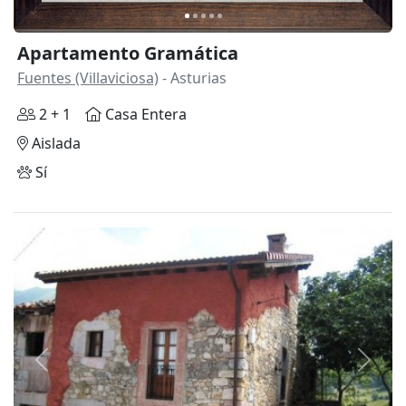
Apartamento Gramática
Fuentes (Villaviciosa)
- Asturias
2 + 1
Casa Entera
Aislada
Sí
Anterior
Siguie