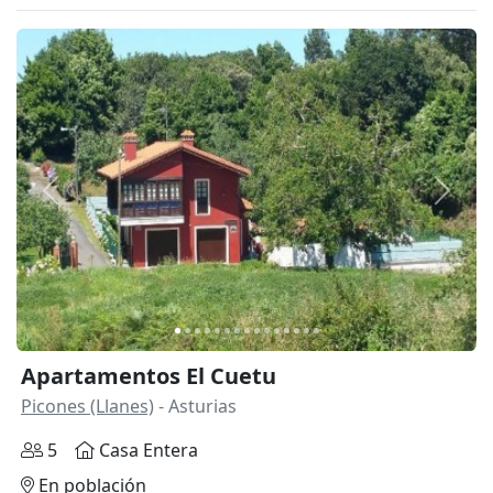
Anterior
Siguie
Apartamentos El Cuetu
Picones (Llanes)
- Asturias
5
Casa Entera
En población