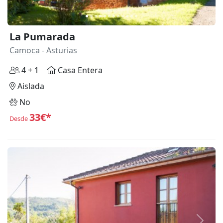
La Pumarada
Camoca
- Asturias
4 + 1
Casa Entera
Aislada
No
33€*
Desde