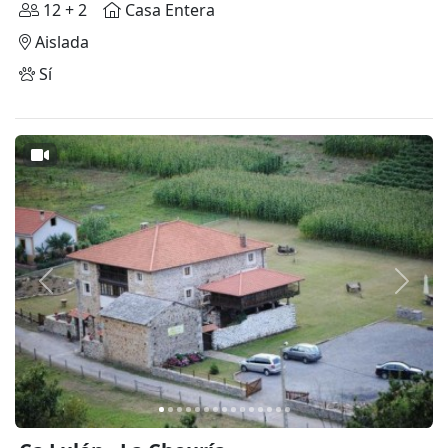
12 + 2
Casa Entera
Aislada
Sí
Anterior
Siguie