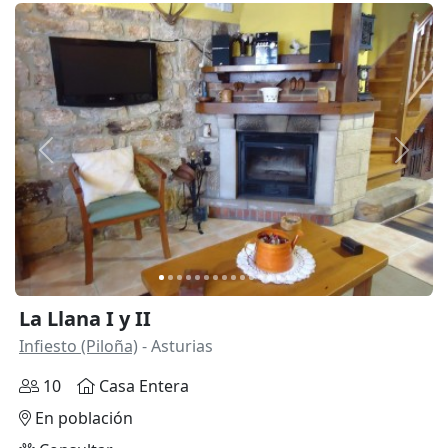
Anterior
Siguie
La Llana I y II
Infiesto (Piloña)
- Asturias
10
Casa Entera
En población