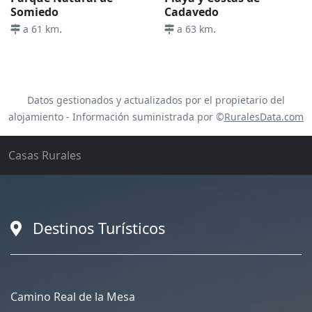
Somiedo
Cadavedo
.
.
a 61 km
a 63 km
Datos gestionados y actualizados por el propietario del
alojamiento - Información suministrada por ©
RuralesData.com
Casas Rurales
Destinos Turísticos
Camino Real de la Mesa