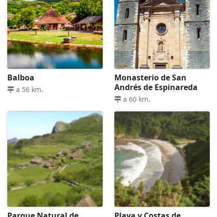
Balboa
Monasterio de San
Andrés de Espinareda
.
a 56 km
.
a 60 km
Parque Natural de
Playa y Costas de