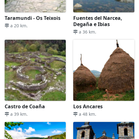
Taramundi - Os Teixois
Fuentes del Narcea,
Degaña e Ibias
.
a 20 km
.
a 36 km
Castro de Coaña
Los Ancares
.
.
a 39 km
a 48 km