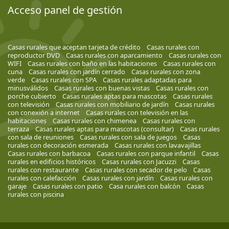
Acceso panel de gestión
Casas rurales que aceptan tarjeta de crédito
Casas rurales con
reproductor DVD
Casas rurales con aparcamiento
Casas rurales con
WIFI
Casas rurales con baño en las habitaciones
Casas rurales con
cuna
Casas rurales con jardín cerrado
Casas rurales con zona
verde
Casas rurales con SPA
Casas rurales adaptadas para
minusválidos
Casas rurales con buenas vistas
Casas rurales con
porche cubierto
Casas rurales aptas para mascotas
Casas rurales
con televisión
Casas rurales con mobiliario de jardín
Casas rurales
con conexión a internet
Casas rurales con televisión en las
habitaciones
Casas rurales con chimenea
Casas rurales con
terraza
Casas rurales aptas para mascotas (consultar)
Casas rurales
con sala de reuniones
Casas rurales con sala de juegos
Casas
rurales con decoración esmerada
Casas rurales con lavavajillas
Casas rurales con barbacoa
Casas rurales con parque infantil
Casas
rurales en edificios históricos
Casas rurales con Jacuzzi
Casas
rurales con restaurante
Casas rurales con secador de pelo
Casas
rurales con calefacción
Casas rurales con jardín
Casas rurales con
garaje
Casas rurales con patio
Casa rurales con balcón
Casas
rurales con piscina