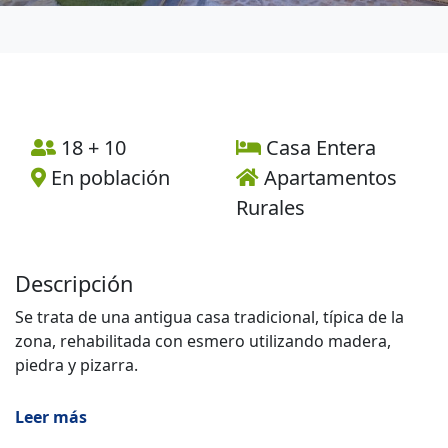
18 + 10
Casa Entera
En población
Apartamentos
Rurales
Descripción
Se trata de una antigua casa tradicional, típica de la
zona, rehabilitada con esmero utilizando madera,
piedra y pizarra.
Se compone de cinco apartamentos uno de ellos
Leer más
adaptado para discapacitados, un gran patio exterior