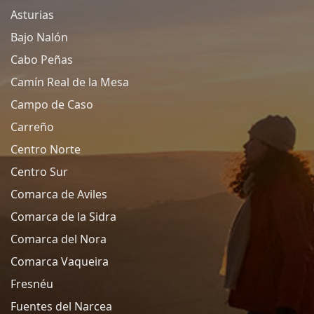
Asturias
Bajo Nalón
Cabo Peñas
Camín Real de la Mesa
Campo de Caso
Carreño
Centro Norte
Centro Sur
Comarca de Aviles
Comarca de la Sidra
Comarca del Nora
Comarca Vaqueira
Fresnéu
Fuentes del Narcea