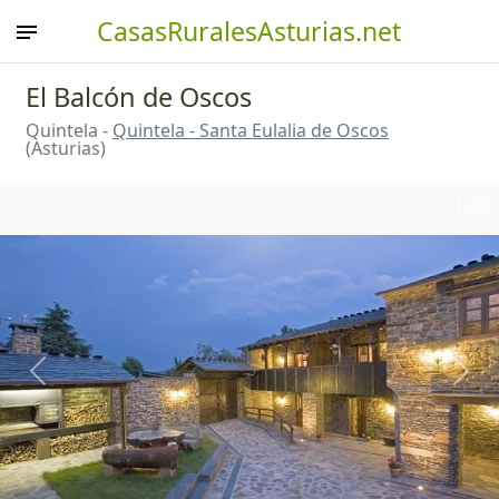
CasasRuralesAsturias.net
El Balcón de Oscos
Quintela -
Quintela - Santa Eulalia de Oscos
(Asturias)
1
/29
Anterior
Sigu