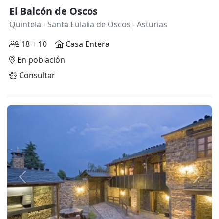
El Balcón de Oscos
Quintela - Santa Eulalia de Oscos
- Asturias
18 + 10
Casa Entera
En población
Consultar
Anterior
Siguie