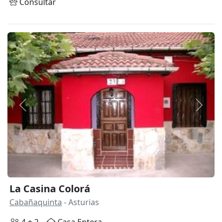
Consultar
Anterior
Siguie
La Casina Colorá
Cabañaquinta
- Asturias