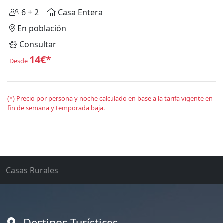
6 + 2
Casa Entera
En población
Consultar
14€*
Desde
(*) Precio por persona y noche calculado en base a la tarifa vigente en
fin de semana y temporada baja.
Casas Rurales
Destinos Turísticos