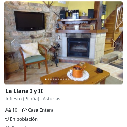
Anterior
Siguie
La Llana I y II
Infiesto (Piloña)
- Asturias
10
Casa Entera
En población