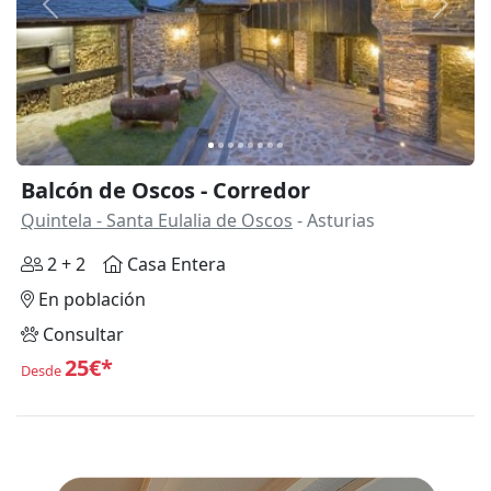
Anterior
Siguie
Balcón de Oscos - Corredor
Quintela - Santa Eulalia de Oscos
- Asturias
2 + 2
Casa Entera
En población
Consultar
25€*
Desde