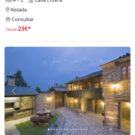
4 + 2
Casa Entera
Aislada
Consultar
23€*
Desde
Anterior
Siguie