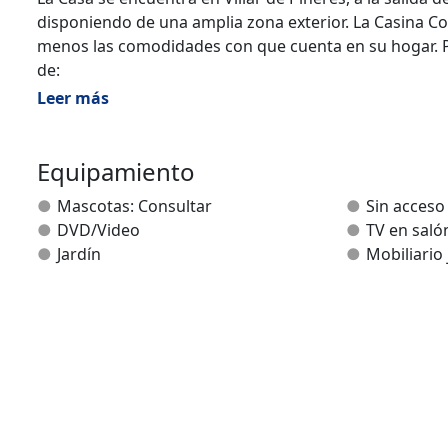
disponiendo de una amplia zona exterior. La Casina C
menos las comodidades con que cuenta en su hogar. Pr
de:
Leer más
- un salón con TV y DVD
- calefacción central
- una gran cocina totalmente equipada con lavavajillas
Equipamiento
- un dormitorio con una cama de matrimonio
Mascotas: Consultar
Sin acceso
- un dormitorio con dos camas individuales
DVD/Video
TV en saló
- cuna disponible
Jardín
Mobiliario 
- un cuarto de baño
- y una amplia terraza con vistas a la Montaña Central.
¡¡¡Disfrute Asturias desde un lugar tranquilo y con vist