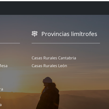
Provincias limítrofes
Casas Rurales Cantabria
Mesa
Casas Rurales León
ra
a
a