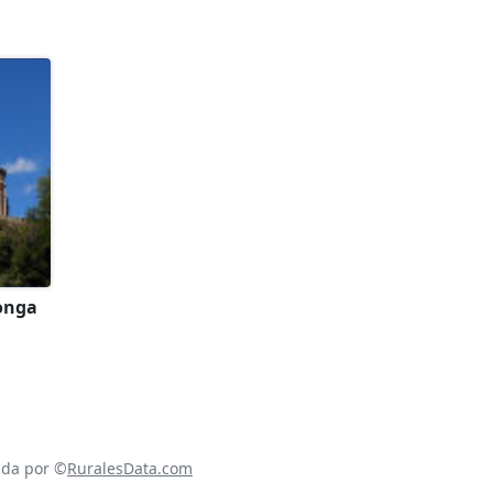
onga
ada por ©
RuralesData.com