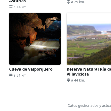
Asturias
.
a 25 km
.
a 14 km
Cueva de Valporquero
Reserva Natural Ría d
Villaviciosa
.
a 31 km
.
a 44 km
Datos gestionados y actua