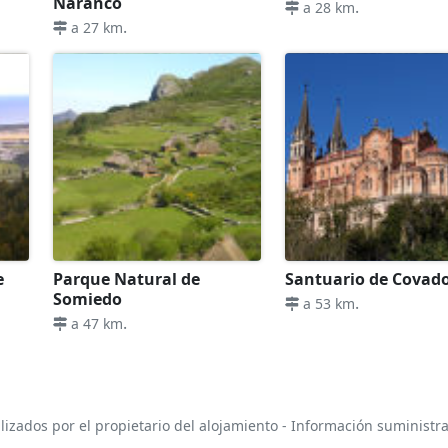
Naranco
.
a 28 km
.
a 27 km
e
Parque Natural de
Santuario de Covad
Somiedo
.
a 53 km
.
a 47 km
lizados por el propietario del alojamiento - Información suministr