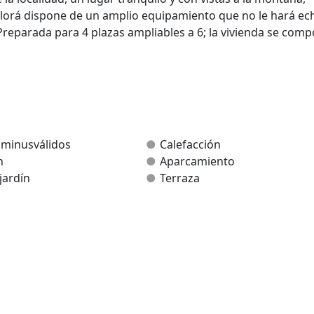
olorá dispone de un amplio equipamiento que no le hará ec
eparada para 4 plazas ampliables a 6; la vivienda se com
, vitrocerámica, microondas,...
 minusválidos
Calefacción
n
Aparcamiento
jardín
Terraza
as a la montaña!!!