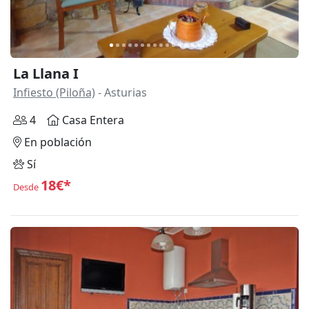
La Llana I
Infiesto (Piloña)
- Asturias
4
Casa Entera
En población
Sí
18€*
Desde