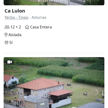
Ca Lulon
Yerbo - Tineo
- Asturias
12 + 2
Casa Entera
Aislada
Sí
Anterior
Siguie