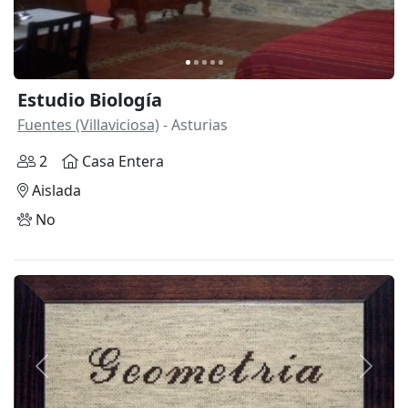
Estudio Biología
Fuentes (Villaviciosa)
- Asturias
2
Casa Entera
Aislada
No
Anterior
Siguie