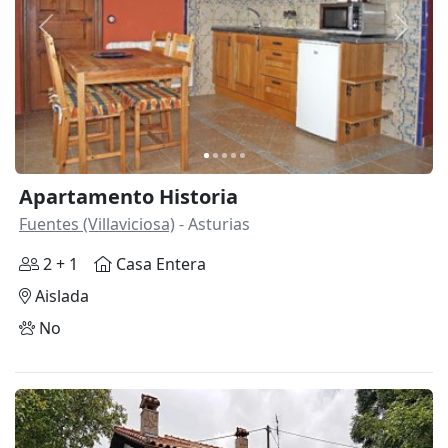
Anterior
Siguie
Apartamento Historia
Fuentes (Villaviciosa)
- Asturias
2 + 1
Casa Entera
Aislada
No