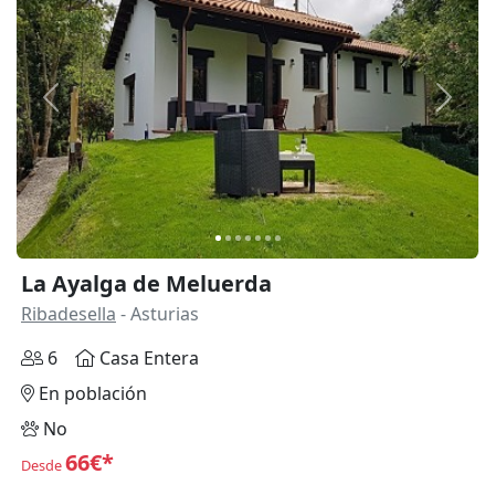
Anterior
Siguie
La Ayalga de Meluerda
Ribadesella
- Asturias
6
Casa Entera
En población
No
66€*
Desde