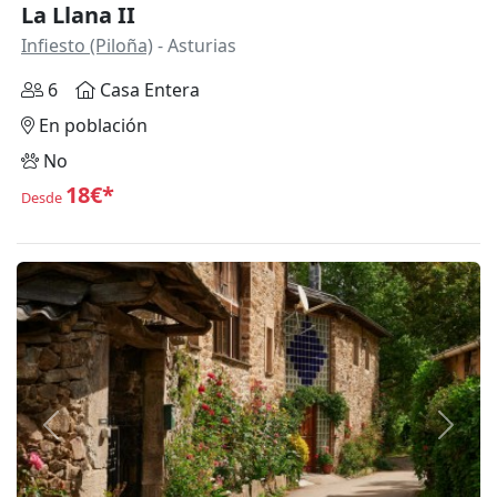
La Llana II
Infiesto (Piloña)
- Asturias
6
Casa Entera
En población
No
18€*
Desde
Anterior
Siguie