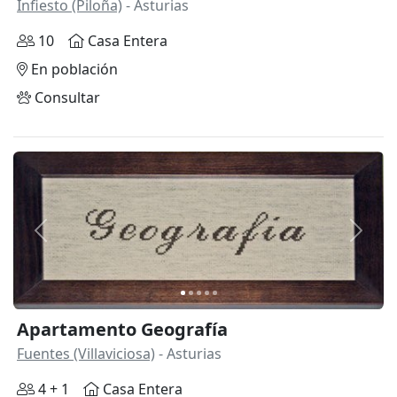
Infiesto (Piloña)
- Asturias
10
Casa Entera
En población
Consultar
Anterior
Siguie
Apartamento Geografía
Fuentes (Villaviciosa)
- Asturias
4 + 1
Casa Entera