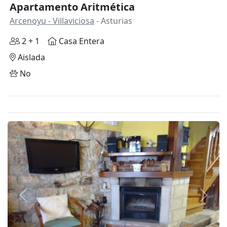
Apartamento Aritmética
Arcenoyu - Villaviciosa
- Asturias
2 + 1
Casa Entera
Aislada
No
Anterior
Siguie