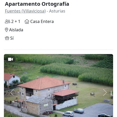
Apartamento Ortografía
Fuentes (Villaviciosa)
- Asturias
2 + 1
Casa Entera
Aislada
Sí
Anterior
Siguie