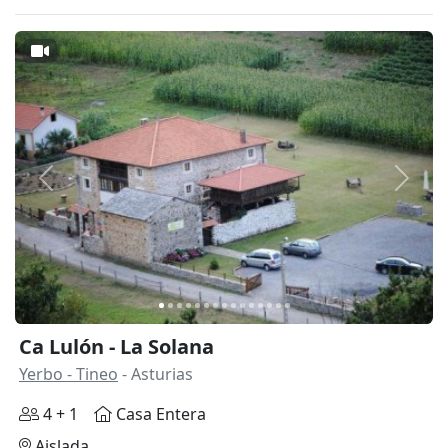
Anterior
Siguie
Ca Lulón - La Solana
Yerbo - Tineo
- Asturias
4 + 1
Casa Entera
Aislada