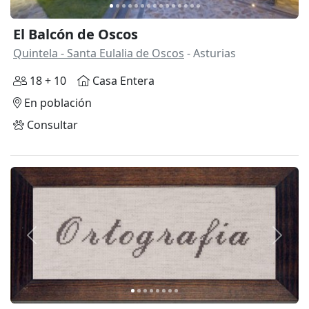
El Balcón de Oscos
Quintela - Santa Eulalia de Oscos
- Asturias
18 + 10
Casa Entera
En población
Consultar
Anterior
Siguie