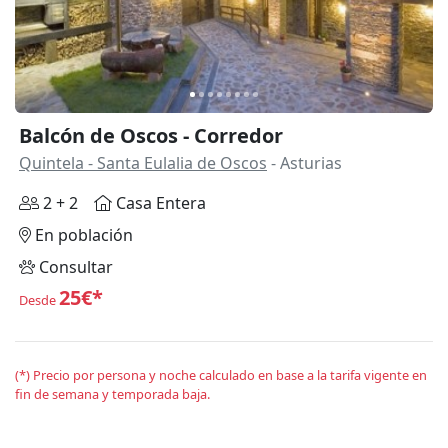
Balcón de Oscos - Corredor
Quintela - Santa Eulalia de Oscos
- Asturias
2 + 2
Casa Entera
En población
Consultar
25€*
Desde
(*) Precio por persona y noche calculado en base a la tarifa vigente en
fin de semana y temporada baja.