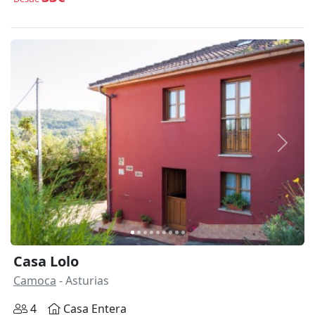
Anterior
Siguie
Casa Lolo
Camoca
- Asturias
4
Casa Entera