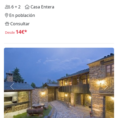
6 + 2
Casa Entera
En población
Consultar
14€*
Desde
Anterior
Siguie