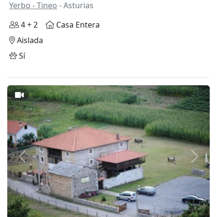
Yerbo - Tineo
- Asturias
4 + 2
Casa Entera
Aislada
Sí
Anterior
Siguie