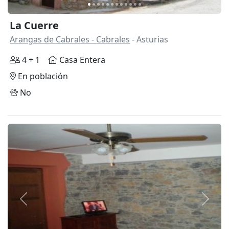
La Cuerre
Arangas de Cabrales - Cabrales
- Asturias
4 + 1
Casa Entera
En población
No
Anterior
Siguie