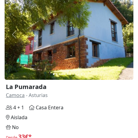
Anterior
Siguie
La Pumarada
Camoca
- Asturias
4 + 1
Casa Entera
Aislada
No
33€*
Desde