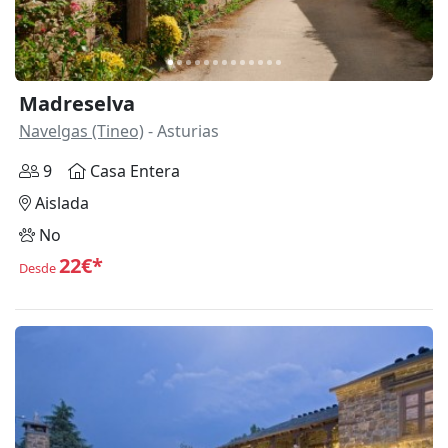
Madreselva
Navelgas (Tineo)
- Asturias
9
Casa Entera
Aislada
No
22€*
Desde