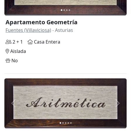
Apartamento Geometría
Fuentes (Villaviciosa)
- Asturias
2 + 1
Casa Entera
Aislada
No
Anterior
Siguie