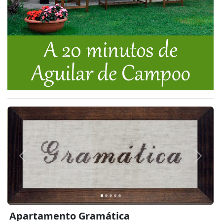
Anterior
Siguie
Apartamento Gramática