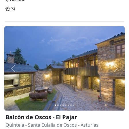
Sí
Anterior
Siguie
Balcón de Oscos - El Pajar
Quintela - Santa Eulalia de Oscos
- Asturias