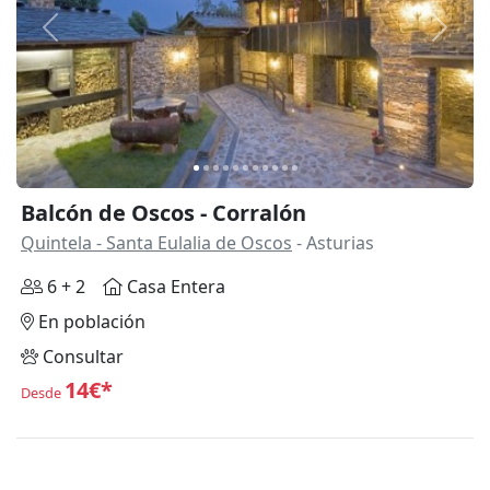
Anterior
Siguie
Balcón de Oscos - Corralón
Quintela - Santa Eulalia de Oscos
- Asturias
6 + 2
Casa Entera
En población
Consultar
14€*
Desde