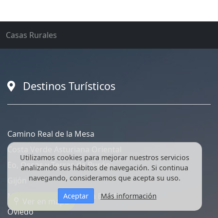
Casas Rurales
Destinos Turísticos
Camino Real de la Mesa
Costa Verde Asturiana Oriental
Utilizamos cookies para mejorar nuestros servicios
Eo, Oscos y Terras de Burón
analizando sus hábitos de navegación. Si continua
navegando, consideramos que acepta su uso.
Gijón
Muniellos, Reserva de la Biosfera
Aceptar
Más información
Ver en mapa
Oviedo