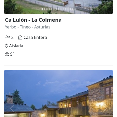
Ca Lulón - La Colmena
Yerbo - Tineo
- Asturias
2
Casa Entera
Aislada
Sí
Anterior
Siguie