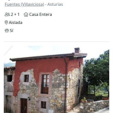
Fuentes (Villaviciosa)
- Asturias
2 + 1
Casa Entera
Aislada
Sí
Anterior
Siguie