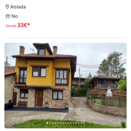
Aislada
No
33€*
Desde
Anterior
Siguie