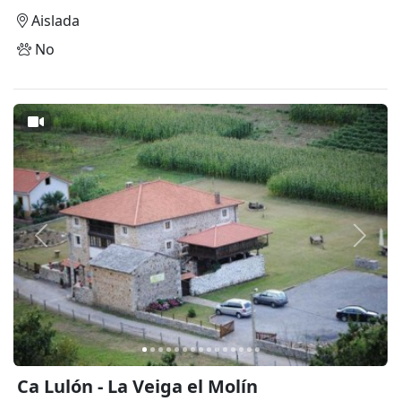
Aislada
No
Anterior
Siguie
Ca Lulón - La Veiga el Molín