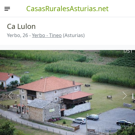
CasasRuralesAsturias.net
Ca Lulon
Yerbo, 26 -
Yerbo - Tineo
(Asturias)
1
/51
Anterior
Sigu