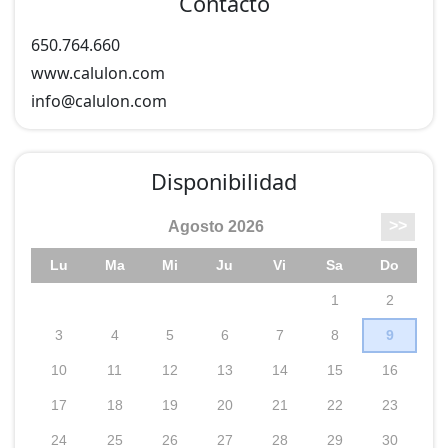
Contacto
para grupos por su amplitud, su gran salón de 100m2
en la planta baja y otros muchos espacios que la
650.764.660
rodean.
www.calulon.com
info@
calulon.com
LA COLMENA: 2 plazas
LA CHOURÍA: 2-3 plazas
LA SOLANA: 4-5 plazas
Disponibilidad
LA VEIGA EL MOLIN: 4-6 plazas