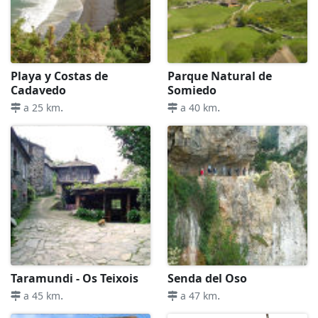
Playa y Costas de
Parque Natural de
Cadavedo
Somiedo
.
.
a 25 km
a 40 km
Taramundi - Os Teixois
Senda del Oso
.
.
a 45 km
a 47 km