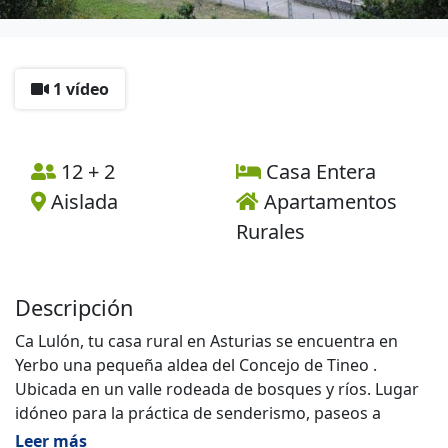
1 vídeo
12 + 2
Casa Entera
Aislada
Apartamentos
Rurales
Descripción
Ca Lulón, tu casa rural en Asturias se encuentra en
Yerbo una pequeña aldea del Concejo de Tineo .
Ubicada en un valle rodeada de bosques y ríos. Lugar
idóneo para la práctica de senderismo, paseos a
caballo, cicloturismo, caza y pesca, así como
Leer más