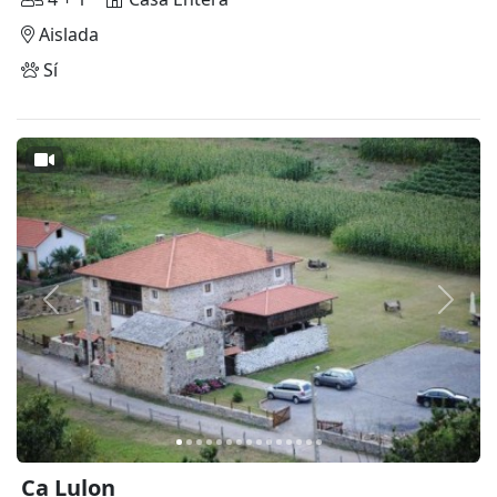
Aislada
Sí
Anterior
Siguie
Ca Lulon