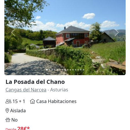
Anterior
Siguie
La Posada del Chano
Cangas del Narcea
- Asturias
15 + 1
Casa Habitaciones
Aislada
No
28€*
Desde