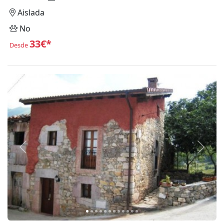
Aislada
No
33€*
Desde
Anterior
Siguie