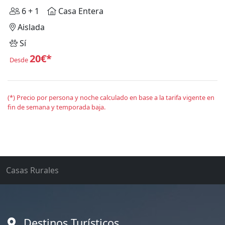
6 + 1
Casa Entera
Aislada
Sí
20€*
Desde
(*) Precio por persona y noche calculado en base a la tarifa vigente en
fin de semana y temporada baja.
Casas Rurales
Destinos Turísticos