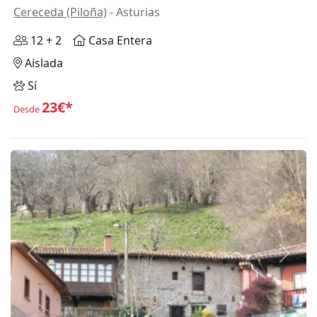
Cereceda (Piloña)
- Asturias
12 + 2
Casa Entera
Aislada
Sí
23€*
Desde
Anterior
Siguie