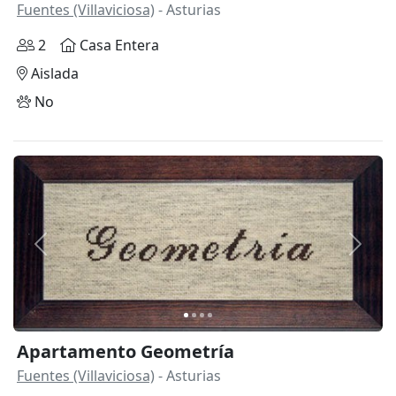
Fuentes (Villaviciosa)
- Asturias
2
Casa Entera
Aislada
No
Anterior
Siguie
Apartamento Geometría
Fuentes (Villaviciosa)
- Asturias