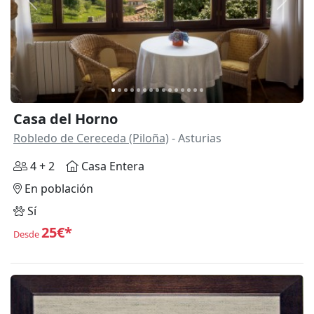
Anterior
Siguie
Casa del Horno
Robledo de Cereceda (Piloña)
- Asturias
4 + 2
Casa Entera
En población
Sí
25€*
Desde