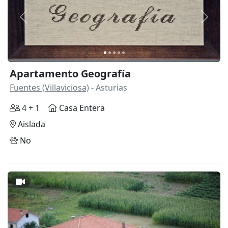
Anterior
Siguie
Apartamento Geografía
Fuentes (Villaviciosa)
- Asturias
4 + 1
Casa Entera
Aislada
No