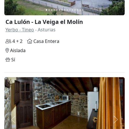
Ca Lulón - La Veiga el Molín
Yerbo - Tineo
- Asturias
4 + 2
Casa Entera
Aislada
Sí
Anterior
Siguie