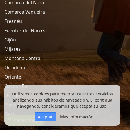
Comarca del Nora
Comarca Vaqueira
Fresnéu
Fuentes del Narcea
Gijón
Mijares
Montaña Central
Occidente
Oriente
Oscos - Eo
Utilizamos cookies para mejorar nuestros servicios
Oviedo
analizando sus hábitos de navegación. Si continua
Parque Histórico del Navia
navegando, consideramos que acepta su uso.
Siero
Aceptar
Más información
Ver en mapa
Telledo