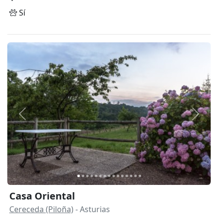
Sí
Anterior
Siguie
Casa Oriental
Cereceda (Piloña)
- Asturias