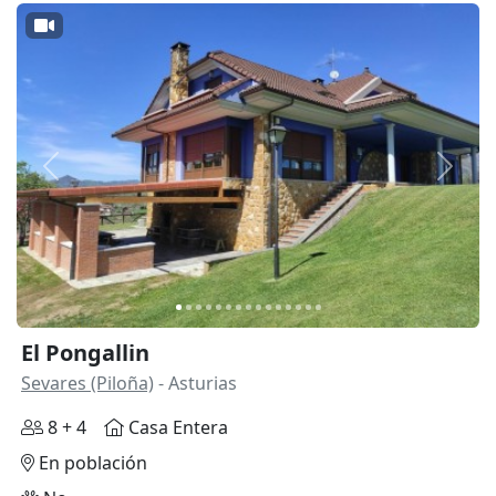
Anterior
Siguie
El Pongallin
Sevares (Piloña)
- Asturias
8 + 4
Casa Entera
En población