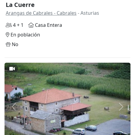
La Cuerre
Arangas de Cabrales - Cabrales
- Asturias
4 + 1
Casa Entera
En población
No
Anterior
Siguie