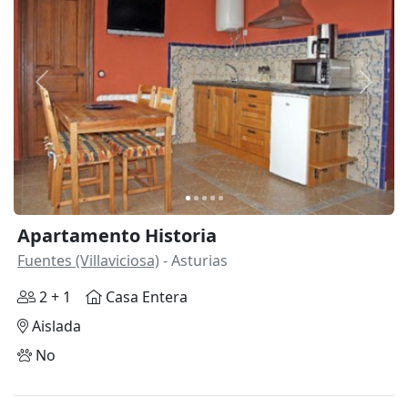
Anterior
Siguie
Apartamento Historia
Fuentes (Villaviciosa)
- Asturias
2 + 1
Casa Entera
Aislada
No