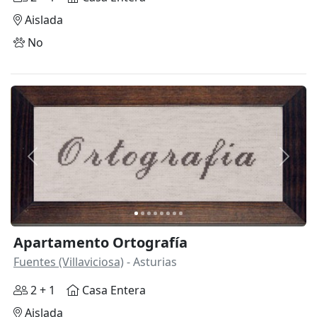
Aislada
No
Anterior
Siguie
Apartamento Ortografía
Fuentes (Villaviciosa)
- Asturias
2 + 1
Casa Entera
Aislada