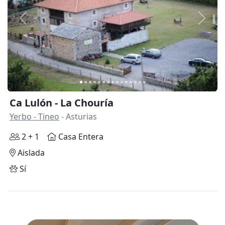
Anterior
Siguie
Ca Lulón - La Chouría
Yerbo - Tineo
- Asturias
2 + 1
Casa Entera
Aislada
Sí