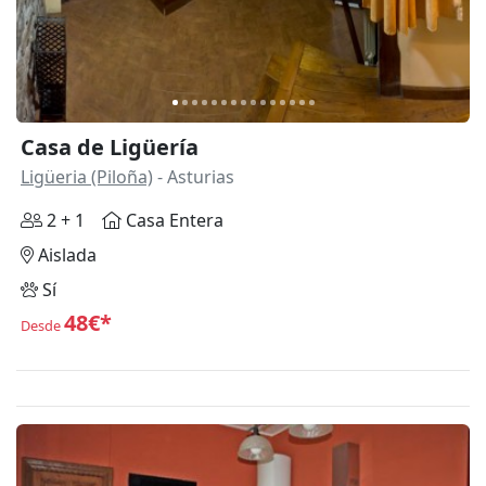
Casa de Ligüería
Ligüeria (Piloña)
- Asturias
2 + 1
Casa Entera
Aislada
Sí
48€*
Desde