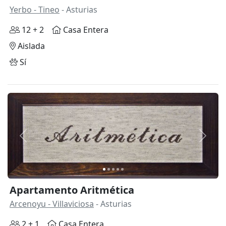
Yerbo - Tineo
- Asturias
12 + 2
Casa Entera
Aislada
Sí
Anterior
Siguie
Apartamento Aritmética
Arcenoyu - Villaviciosa
- Asturias
2 + 1
Casa Entera