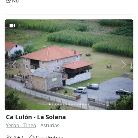
No
Anterior
Siguie
Ca Lulón - La Solana
Yerbo - Tineo
- Asturias
4 + 1
Casa Entera