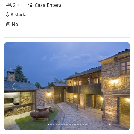
2 + 1
Casa Entera
Aislada
No
Anterior
Siguie