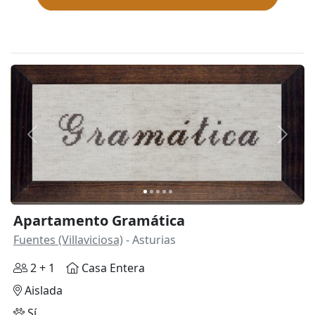
Anterior
Siguie
Apartamento Gramática
Fuentes (Villaviciosa)
- Asturias
2 + 1
Casa Entera
Aislada
Sí