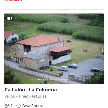
Anterior
Siguie
Ca Lulón - La Colmena
Yerbo - Tineo
- Asturias
2
Casa Entera