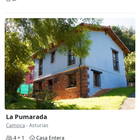
Anterior
Siguie
La Pumarada
Camoca
- Asturias
4 + 1
Casa Entera