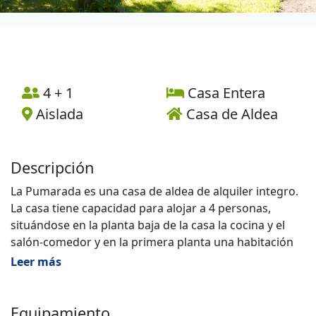
4 + 1
Casa Entera
Aislada
Casa de Aldea
Descripción
La Pumarada es una casa de aldea de alquiler integro.
La casa tiene capacidad para alojar a 4 personas,
situándose en la planta baja de la casa la cocina y el
salón-comedor y en la primera planta una habitación
matrimonial, otra doble y el cuarto de baño.
Leer más
En su reconstrucción hemos recuperado, respetado y
conservado todos aquellos materiales, formas y estilos
de decoración tradicionales de Asturias, tales como,
Equipamiento