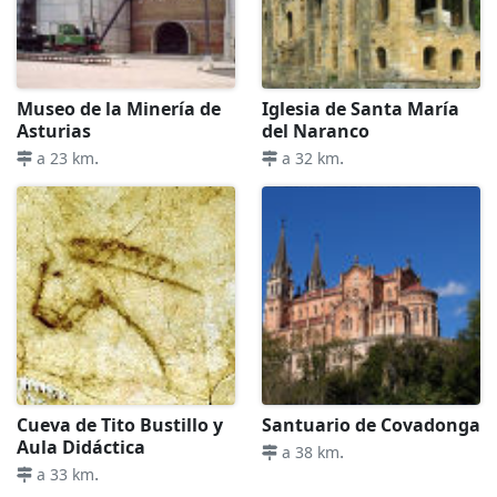
Museo de la Minería de
Iglesia de Santa María
Asturias
del Naranco
.
.
a 23 km
a 32 km
Cueva de Tito Bustillo y
Santuario de Covadonga
Aula Didáctica
.
a 38 km
.
a 33 km