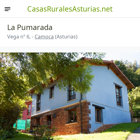
CasasRuralesAsturias.net
La Pumarada
Vega nº 6, -
Camoca
(Asturias)
1
/12
Anterior
Sigu