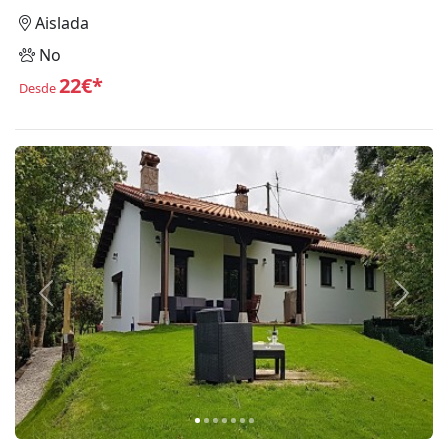
Aislada
No
22€*
Desde
Anterior
Siguie