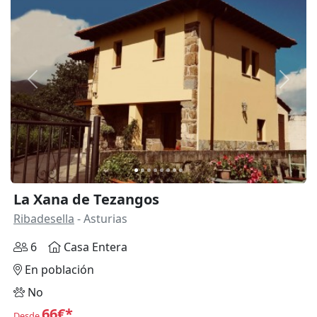
Anterior
Siguie
La Xana de Tezangos
Ribadesella
- Asturias
6
Casa Entera
En población
No
66€*
Desde