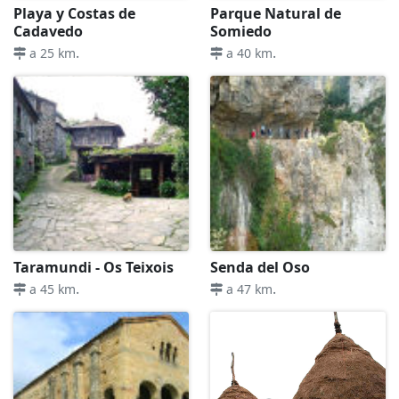
Playa y Costas de
Parque Natural de
Cadavedo
Somiedo
.
.
a 25 km
a 40 km
Taramundi - Os Teixois
Senda del Oso
.
.
a 45 km
a 47 km