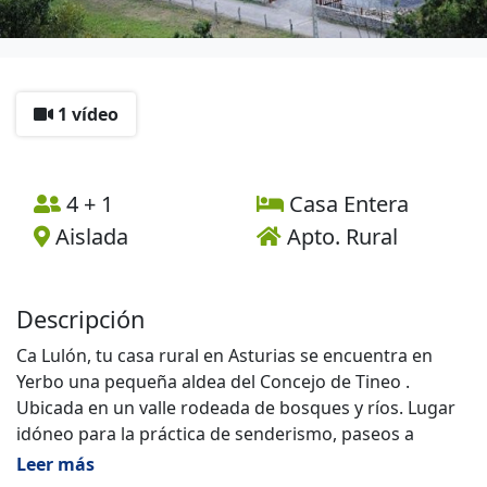
1 vídeo
4 + 1
Casa Entera
Aislada
Apto. Rural
Descripción
Ca Lulón, tu casa rural en Asturias se encuentra en
Yerbo una pequeña aldea del Concejo de Tineo .
Ubicada en un valle rodeada de bosques y ríos. Lugar
idóneo para la práctica de senderismo, paseos a
caballo, cicloturismo, caza y pesca, así como
Leer más
actividades para niños.