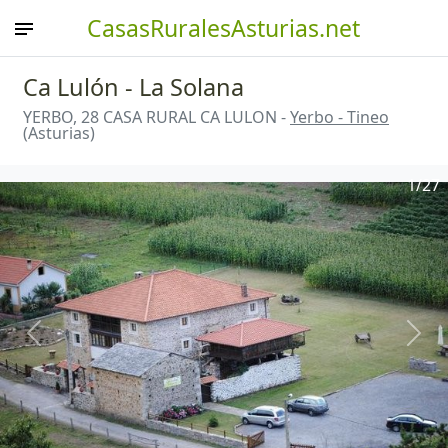
CasasRuralesAsturias.net
Ca Lulón - La Solana
YERBO, 28 CASA RURAL CA LULON -
Yerbo - Tineo
(Asturias)
1
/27
Anterior
Sigu