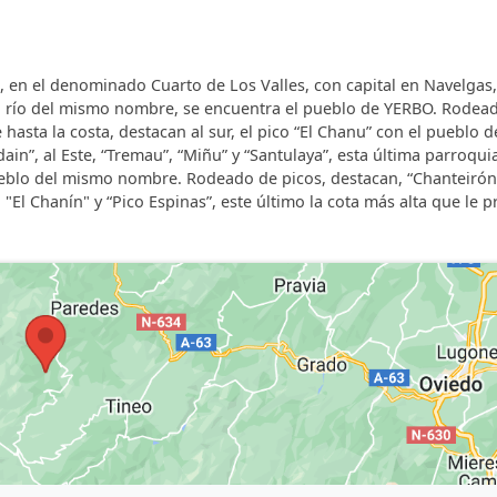
 servicio de cuna gratis. Se admiten animales. Disponemos 
, en el denominado Cuarto de Los Valles, con capital en Navelgas,
 el río del mismo nombre, se encuentra el pueblo de YERBO. Rodea
asta la costa, destacan al sur, el pico “El Chanu” con el pueblo d
ain”, al Este, “Tremau”, “Miñu” y “Santulaya”, esta última parroquia
 pueblo del mismo nombre. Rodeado de picos, destacan, “Chanteirón
 "El Chanín" y “Pico Espinas”, este último la cota más alta que le 