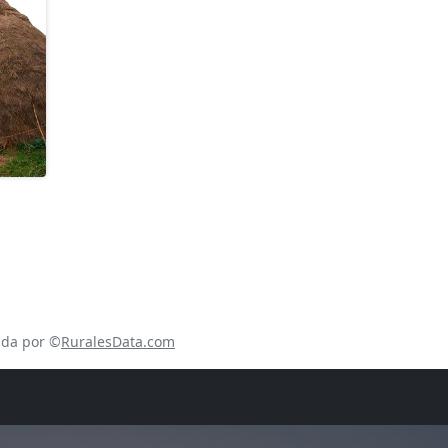
ada por ©
RuralesData.com