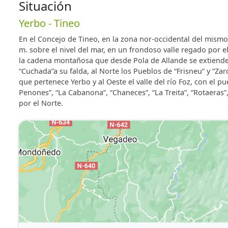
menaje de cocina, vajilla y cubertería. Disponemos de
Situación
cobertura WiFi para conexión gratuita a Internet.
Yerbo - Tineo
En el Concejo de Tineo, en la zona nor-occidental del mismo
m. sobre el nivel del mar, en un frondoso valle regado por
la cadena montañosa que desde Pola de Allande se extiende h
“Cuchada”a su falda, al Norte los Pueblos de “Frisneu” y “Zard
que pertenece Yerbo y al Oeste el valle del río Foz, con el
Penones”, “La Cabanona”, “Chaneces”, “La Treita”, “Rotaeras”,
por el Norte.