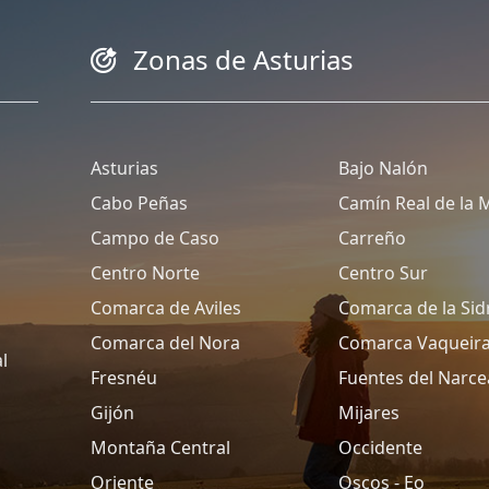
Zonas de Asturias
Asturias
Bajo Nalón
Cabo Peñas
Camín Real de la 
Campo de Caso
Carreño
Centro Norte
Centro Sur
Comarca de Aviles
Comarca de la Sid
Comarca del Nora
Comarca Vaqueir
l
Fresnéu
Fuentes del Narce
Gijón
Mijares
Montaña Central
Occidente
Oriente
Oscos - Eo