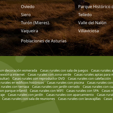
Oviedo
Parque Histórico 
Siero
Telledo
Turón (Mieres).
Valle del Nalón
Vaqueira
Villaviciosa
Poblaciones de Asturias
 con decoración esmerada
Casas rurales con sala de juegos
Casas rurales 
nexión a internet
Casas rurales con zona verde
Casas rurales aptas para
ultar)
Casas rurales con reproductor DVD
Casas rurales con calefacción
rurales en edificios históricos
Casas rurales con piscina
Casas rurales con
 rurales con terraza
Casas rurales con jardín cerrado
Casas rurales con c
con parque infantil
Casas rurales con WIFI
Casas rurales con SPA
Casas r
raje
Casas rurales con jardín
Casas rurales con aparcamiento
Casas rura
Casas rurales con sala de reuniones
Casas rurales con lavavajillas
Casas 