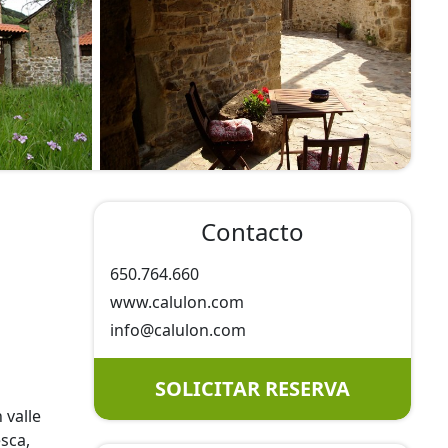
Contacto
650.764.660
www.calulon.com
info@
calulon.com
SOLICITAR RESERVA
 valle
sca,