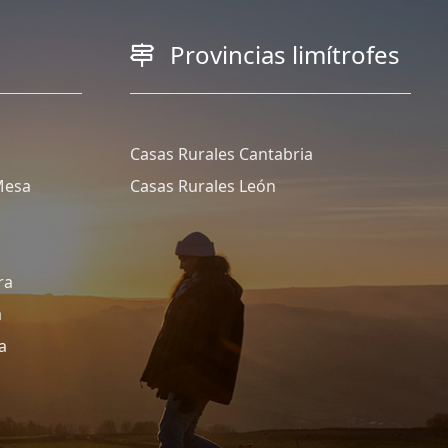
Provincias limítrofes
Casas Rurales Cantabria
Mesa
Casas Rurales León
ra
a
a