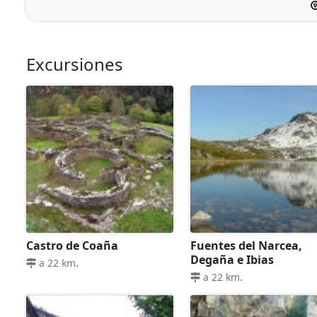
Excursiones
Castro de Coaña
Fuentes del Narcea,
Degaña e Ibias
.
a 22 km
.
a 22 km