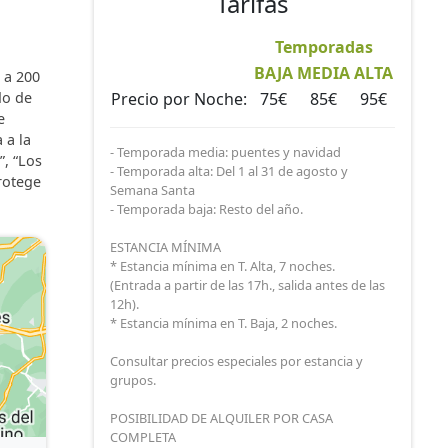
Tarifas
de
Temporadas
BAJA
MEDIA
ALTA
 a 200
do de
Precio por Noche:
75€
85€
95€
e
 a la
- Temporada media: puentes y navidad
”, “Los
- Temporada alta: Del 1 al 31 de agosto y
protege
Semana Santa
- Temporada baja: Resto del año.
ESTANCIA MÍNIMA
* Estancia mínima en T. Alta, 7 noches.
(Entrada a partir de las 17h., salida antes de las
12h).
* Estancia mínima en T. Baja, 2 noches.
Consultar precios especiales por estancia y
grupos.
POSIBILIDAD DE ALQUILER POR CASA
COMPLETA