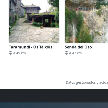
Taramundi - Os Teixois
Senda del Oso
.
.
a 45 km
a 47 km
Datos gestionados y actua