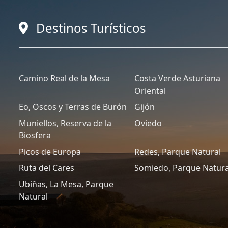
Destinos Turísticos
Camino Real de la Mesa
Costa Verde Asturiana
Oriental
Eo, Oscos y Terras de Burón
Gijón
Muniellos, Reserva de la
Oviedo
Biosfera
Picos de Europa
Redes, Parque Natural
Ruta del Cares
Somiedo, Parque Natura
Ubiñas, La Mesa, Parque
Natural