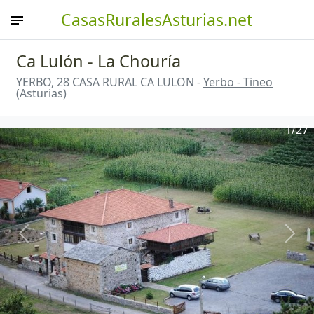
CasasRuralesAsturias.net
Ca Lulón - La Chouría
YERBO, 28 CASA RURAL CA LULON -
Yerbo - Tineo
(Asturias)
1
/27
Anterior
Sigu