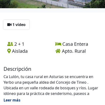
1 vídeo
2 + 1
Casa Entera
Aislada
Apto. Rural
Descripción
Ca Lulón, tu casa rural en Asturias se encuentra en
Yerbo una pequeña aldea del Concejo de Tineo .
Ubicada en un valle rodeada de bosques y ríos. Lugar
idóneo para la práctica de senderismo, paseos a
caballo, cicloturismo, caza y pesca, así como
Leer más
actividades para niños.