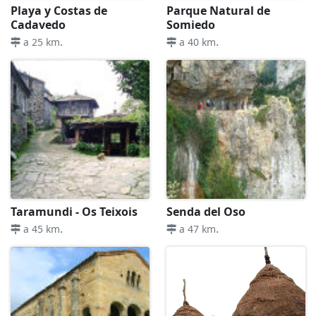
Playa y Costas de
Parque Natural de
Cadavedo
Somiedo
.
.
a 25 km
a 40 km
Taramundi - Os Teixois
Senda del Oso
.
.
a 45 km
a 47 km