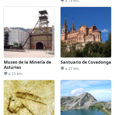
.
a 19 km
Museo de la Minería de
Santuario de Covadonga
Asturias
.
a 27 km
.
a 23 km