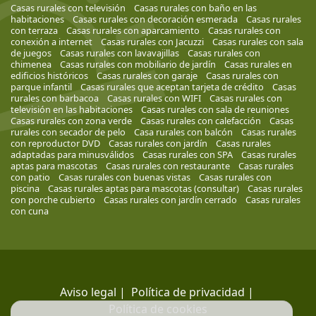
Casas rurales con televisión
Casas rurales con baño en las
habitaciones
Casas rurales con decoración esmerada
Casas rurales
con terraza
Casas rurales con aparcamiento
Casas rurales con
conexión a internet
Casas rurales con Jacuzzi
Casas rurales con sala
de juegos
Casas rurales con lavavajillas
Casas rurales con
chimenea
Casas rurales con mobiliario de jardín
Casas rurales en
edificios históricos
Casas rurales con garaje
Casas rurales con
parque infantil
Casas rurales que aceptan tarjeta de crédito
Casas
rurales con barbacoa
Casas rurales con WIFI
Casas rurales con
televisión en las habitaciones
Casas rurales con sala de reuniones
Casas rurales con zona verde
Casas rurales con calefacción
Casas
rurales con secador de pelo
Casa rurales con balcón
Casas rurales
con reproductor DVD
Casas rurales con jardín
Casas rurales
adaptadas para minusválidos
Casas rurales con SPA
Casas rurales
aptas para mascotas
Casas rurales con restaurante
Casas rurales
con patio
Casas rurales con buenas vistas
Casas rurales con
piscina
Casas rurales aptas para mascotas (consultar)
Casas rurales
con porche cubierto
Casas rurales con jardín cerrado
Casas rurales
con cuna
Aviso legal
|
Política de privacidad
|
Política de cookies