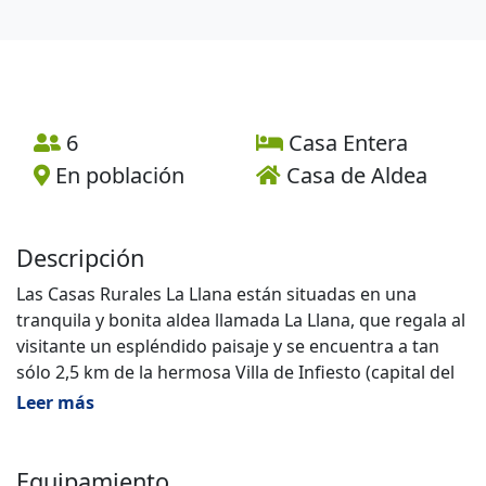
6
Casa Entera
En población
Casa de Aldea
Descripción
Las Casas Rurales La Llana están situadas en una
tranquila y bonita aldea llamada La Llana, que regala al
visitante un espléndido paisaje y se encuentra a tan
sólo 2,5 km de la hermosa Villa de Infiesto (capital del
concejo o municipio asturiano de Piloña), con la que se
Leer más
comunica por la carretera PI- 1.
Equipamiento