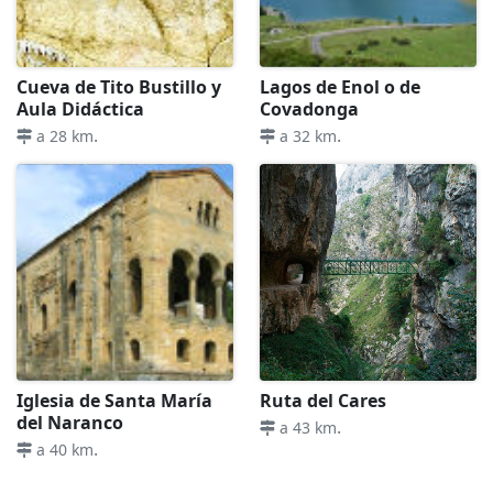
Cueva de Tito Bustillo y
Lagos de Enol o de
Aula Didáctica
Covadonga
.
.
a 28 km
a 32 km
Iglesia de Santa María
Ruta del Cares
del Naranco
.
a 43 km
.
a 40 km