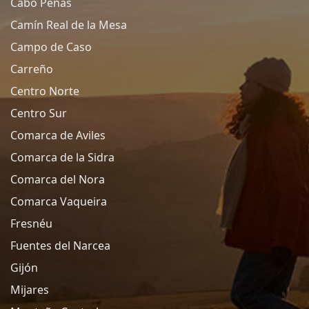
Cabo Peñas
Camín Real de la Mesa
Campo de Caso
Carreño
Centro Norte
Centro Sur
Comarca de Aviles
Comarca de la Sidra
Comarca del Nora
Comarca Vaqueira
Fresnéu
Fuentes del Narcea
Gijón
Mijares