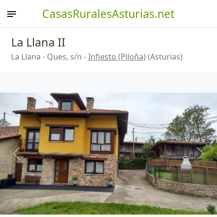
CasasRuralesAsturias.net
La Llana II
La Llana - Ques, s/n -
Infiesto (Piloña)
(Asturias)
1
/19
Anterior
Sigu