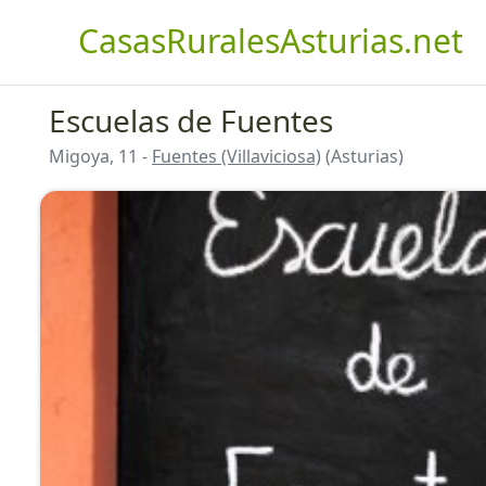
CasasRuralesAsturias.net
Escuelas de Fuentes
Migoya, 11 -
Fuentes (Villaviciosa)
(Asturias)