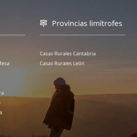
Provincias limítrofes
Casas Rurales Cantabria
Mesa
Casas Rurales León
ra
a
a