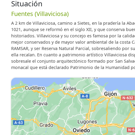
* Calentador.
Situación
* Secador de pelo.
Fuentes (Villaviciosa)
* Calefacción en todas las habitacines
* Todo el menaje propio del hogar.
A 2 km de Villaviciosa, camino a Sietes, en la pradería la Ab
1021, aunque se reformó en el siglo XII, y que conserva bue
historiados. Villaviciosa y su concejo es famosa por la calida
mejor conservados y de mayor valor ambiental de la costa C
APARTAMENTO ORTOGRAFÍA
RAMSAR, y ser Reserva Natural Parcial, sobresaliendo por s
Apartamento en planta baja : 1 habitación , salón - coc
ella recalan. En cuanto a patrimonio artístico Villaviciosa 
sobresale el conjunto arquitectónico formado por San Salvad
APARTAMENTO GRAMÁTICA
monacal que está declarado Patrimonio de la Humanidad p
Apartamento en planta baja : 1 habitación , salón - coc
APARTAMENTO ARITMÉTICA
Apartamento en 1ª planta : 1 habitación , salón ? cocin
APARTAMENTO BIOLOGÍA
Estudio en 1ª planta : habitación , salón ? cocina y bañ
APARTAMENTO GEOMETRÍA