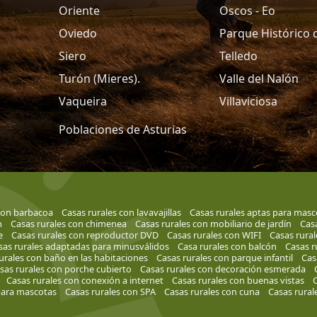
Oriente
Oscos - Eo
Oviedo
Parque Histórico 
Siero
Telledo
Turón (Mieres).
Valle del Nalón
Vaqueira
Villaviciosa
Poblaciones de Asturias
con barbacoa
Casas rurales con lavavajillas
Casas rurales aptas para masc
n
Casas rurales con chimenea
Casas rurales con mobiliario de jardín
Casa
e
Casas rurales con reproductor DVD
Casas rurales con WIFI
Casas rural
sas rurales adaptadas para minusválidos
Casa rurales con balcón
Casas r
urales con baño en las habitaciones
Casas rurales con parque infantil
Cas
sas rurales con porche cubierto
Casas rurales con decoración esmerada
Casas rurales con conexión a internet
Casas rurales con buenas vistas
C
para mascotas
Casas rurales con SPA
Casas rurales con cuna
Casas rural