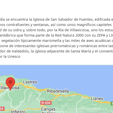
adía se encuentra la Iglesia de San Salvador de Fuentes, edificada 
nos contrafuertes y ventanas, así como unos magníficos capiteles
d de su sidra y, sobre todo, por la Ría de Villaviciosa, uno los estu
antábrica que forma parte de la Red Natura 2000 con su ZEPA y LI
u vegetación típicamente marismeña y las miles de aves acuáticas
ina y baño. Salida al porche colindante con el jardín.
dispone de interesantes iglesias prerrománicas y románicas entre la
or de Valdediós, la iglesia adyacente de Santa María y el conven
or la Unesco
ina y baño. Salida al porche colindante con el jardín.
a y baño. Salida al corredor con vistas espectaculares.
o. Salida al corredor con vistas espectaculares.