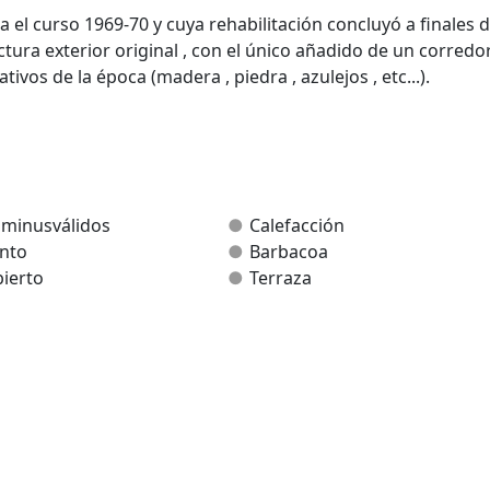
a el curso 1969-70 y cuya rehabilitación concluyó a finales d
tura exterior original , con el único añadido de un corredor
vos de la época (madera , piedra , azulejos , etc...).
le ha asignado el nombre de una asignatura de las impartid
 minusválidos
Calefacción
nto
Barbacoa
ierto
Terraza