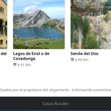
 del
Lagos de Enol o de
Senda del Oso
Covadonga
.
a 49 km
.
a 41 km
lizados por el propietario del alojamiento - Información suministr
Casas Rurales