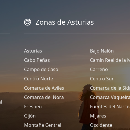
Zonas de Asturias
Asturias
Bajo Nalón
Cabo Peñas
Camín Real de la 
Campo de Caso
Carreño
Centro Norte
Centro Sur
Comarca de Aviles
Comarca de la Sid
Comarca del Nora
Comarca Vaqueir
l
Fresnéu
Fuentes del Narce
Gijón
Mijares
Montaña Central
Occidente