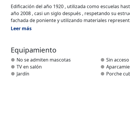
Edificación del año 1920 , utilizada como escuelas hast
año 2008 , casi un siglo después , respetando su estruc
fachada de poniente y utilizando materiales representati
Leer más
El edificio consta de 7 apartamentos y a cada uno se 
esa época.
Equipamiento
Dotados con :
No se admiten mascotas
Sin acceso
TV en salón
Aparcamie
* Televisor LCD.
Jardín
Porche cub
* Colchones visco - elásticos.
* Vitrocerámica.
* Sofá - cama.
* Cafetera.
* Exprimidor.
* Tostadora.
* Horno microondas.
* Frigorífico.