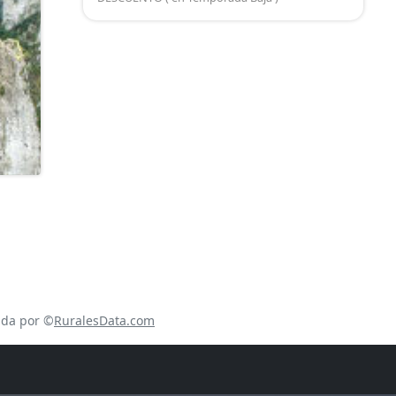
ada por ©
RuralesData.com