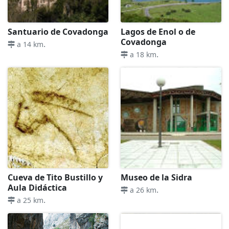
Santuario de Covadonga
Lagos de Enol o de
Covadonga
.
a 14 km
.
a 18 km
Cueva de Tito Bustillo y
Museo de la Sidra
Aula Didáctica
.
a 26 km
.
a 25 km