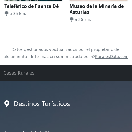
Teleférico de Fuente Dé
Museo de la Minería de
Asturias
.
a 35 km
.
a 36 km
Datos gestionados y actualizados por el propietario del
alojamiento - Información suministrada por ©
RuralesData.com
Casas Rurales
Destinos Turísticos