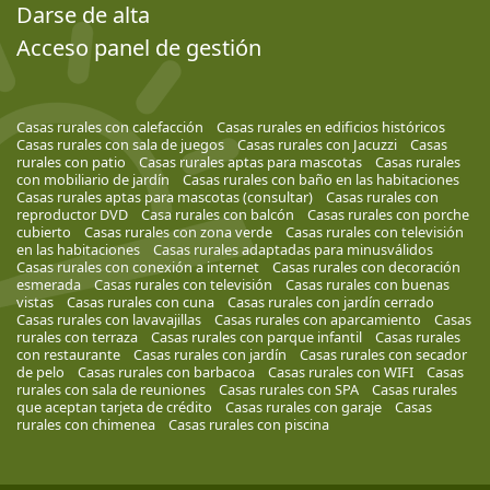
Darse de alta
Acceso panel de gestión
Casas rurales con calefacción
Casas rurales en edificios históricos
Casas rurales con sala de juegos
Casas rurales con Jacuzzi
Casas
rurales con patio
Casas rurales aptas para mascotas
Casas rurales
con mobiliario de jardín
Casas rurales con baño en las habitaciones
Casas rurales aptas para mascotas (consultar)
Casas rurales con
reproductor DVD
Casa rurales con balcón
Casas rurales con porche
cubierto
Casas rurales con zona verde
Casas rurales con televisión
en las habitaciones
Casas rurales adaptadas para minusválidos
Casas rurales con conexión a internet
Casas rurales con decoración
esmerada
Casas rurales con televisión
Casas rurales con buenas
vistas
Casas rurales con cuna
Casas rurales con jardín cerrado
Casas rurales con lavavajillas
Casas rurales con aparcamiento
Casas
rurales con terraza
Casas rurales con parque infantil
Casas rurales
con restaurante
Casas rurales con jardín
Casas rurales con secador
de pelo
Casas rurales con barbacoa
Casas rurales con WIFI
Casas
rurales con sala de reuniones
Casas rurales con SPA
Casas rurales
que aceptan tarjeta de crédito
Casas rurales con garaje
Casas
rurales con chimenea
Casas rurales con piscina