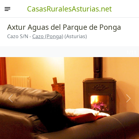
CasasRuralesAsturias.net
Axtur Aguas del Parque de Ponga
Cazo S/N -
Cazo (Ponga)
(Asturias)
1
/11
Anterior
Sigu