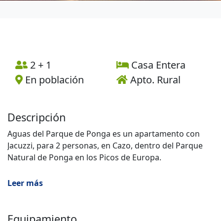
2 + 1
Casa Entera
En población
Apto. Rural
Descripción
Aguas del Parque de Ponga es un apartamento con
Jacuzzi, para 2 personas, en Cazo, dentro del Parque
Natural de Ponga en los Picos de Europa.
Con preciosas vistas sobre el valle, reposa en un
Leer más
pueblecito de montaña tranquilo y acogedor.
Situado en la planta superior, el apartamento que
Equipamiento