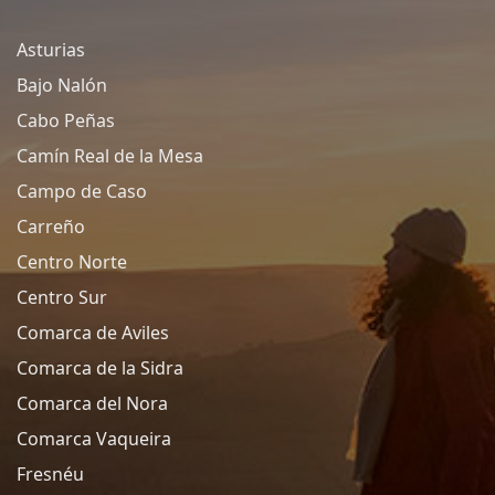
Asturias
Bajo Nalón
Cabo Peñas
Camín Real de la Mesa
Campo de Caso
Carreño
Centro Norte
Centro Sur
Comarca de Aviles
Comarca de la Sidra
Comarca del Nora
Comarca Vaqueira
Fresnéu