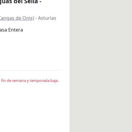
uas del Sella -
Cangas de Onis)
- Asturias
asa Entera
*
en fin de semana y temporada baja.