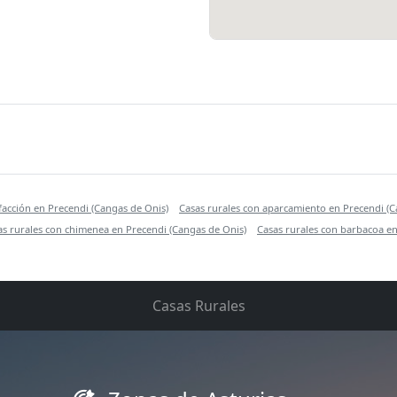
efacción en Precendi (Cangas de Onis)
Casas rurales con aparcamiento en Precendi (C
as rurales con chimenea en Precendi (Cangas de Onis)
Casas rurales con barbacoa en
Casas Rurales