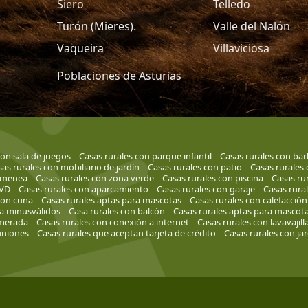
Siero
Telledo
Turón (Mieres).
Valle del Nalón
Vaqueira
Villaviciosa
Poblaciones de Asturias
con sala de juegos
Casas rurales con parque infantil
Casas rurales con ba
as rurales con mobiliario de jardín
Casas rurales con patio
Casas rurales 
himenea
Casas rurales con zona verde
Casas rurales con piscina
Casas rur
DVD
Casas rurales con aparcamiento
Casas rurales con garaje
Casas rura
con cuna
Casas rurales aptas para mascotas
Casas rurales con calefacción
a minusválidos
Casa rurales con balcón
Casas rurales aptas para mascota
smerada
Casas rurales con conexión a internet
Casas rurales con lavavajill
uniones
Casas rurales que aceptan tarjeta de crédito
Casas rurales con jar