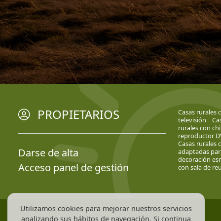
PROPIETARIOS
Casas rurales 
televisión
Cas
rurales con c
reproductor 
Casas rurales 
Darse de alta
adaptadas par
decoración e
Acceso panel de gestión
con sala de re
Utilizamos cookies para mejorar nuestros servicios
analizando sus hábitos de navegación. Si continua