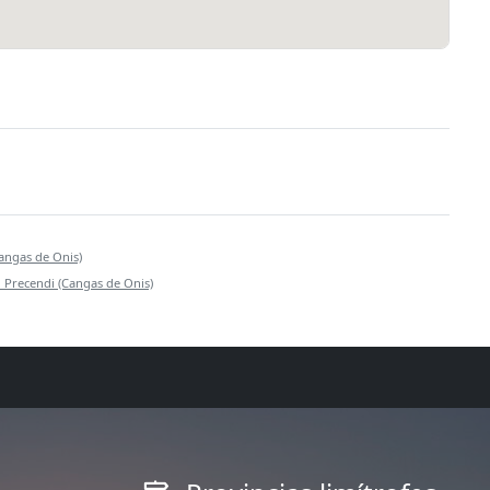
angas de Onis)
 Precendi (Cangas de Onis)