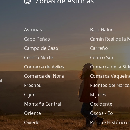
Zonas de Asturias
Asturias
Bajo Nalón
Cabo Peñas
Camín Real de la 
Campo de Caso
Carreño
Centro Norte
Centro Sur
Comarca de Aviles
Comarca de la Sid
Comarca del Nora
Comarca Vaqueir
l
Fresnéu
Fuentes del Narce
Gijón
Mijares
Montaña Central
Occidente
Oriente
Oscos - Eo
Oviedo
Parque Histórico 