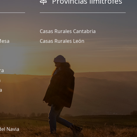
Provincias limítrofes
Casas Rurales Cantabria
Mesa
Casas Rurales León
ra
a
a
del Navia