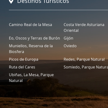
Destinos Turísticos
Camino Real de la Mesa
Costa Verde Asturiana
Oriental
Eo, Oscos y Terras de Burón
Gijón
Muniellos, Reserva de la
Oviedo
Biosfera
Picos de Europa
Redes, Parque Natural
Ruta del Cares
Somiedo, Parque Natura
Ubiñas, La Mesa, Parque
Natural