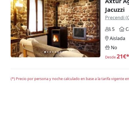
Axtur Ag
Jacuzzi
Precendi (
Anterior
Siguiente
5
C
Aislada
No
21€
Desde
(*) Precio por persona y noche calculado en base a la tarifa vigente 