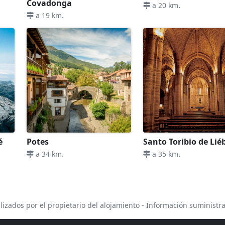
Covadonga
.
a 20 km
.
a 19 km
é
Potes
Santo Toribio de Li
.
.
a 34 km
a 35 km
lizados por el propietario del alojamiento - Información suministr