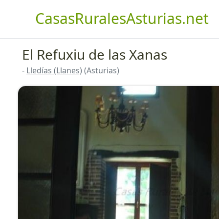
CasasRuralesAsturias.net
El Refuxiu de las Xanas
-
Lledías (Llanes)
(Asturias)