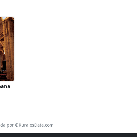
ébana
ada por ©
RuralesData.com