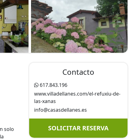
Contacto
617.843.196
www.villadellanes.com/el-refuxiu-de-
las-xanas
info@
casasdellanes.es
SOLICITAR RESERVA
an solo
la