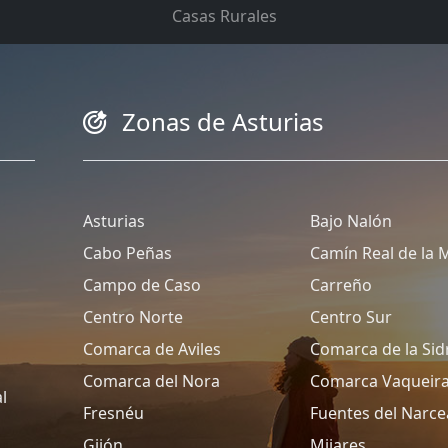
Casas Rurales
Zonas de Asturias
Asturias
Bajo Nalón
Cabo Peñas
Camín Real de la 
Campo de Caso
Carreño
Centro Norte
Centro Sur
Comarca de Aviles
Comarca de la Sid
Comarca del Nora
Comarca Vaqueir
l
Fresnéu
Fuentes del Narce
Gijón
Mijares