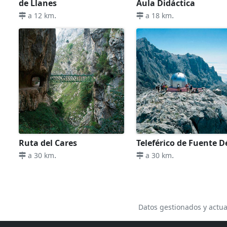
de Llanes
Aula Didáctica
.
.
a 12 km
a 18 km
Ruta del Cares
Teleférico de Fuente D
.
.
a 30 km
a 30 km
Datos gestionados y actua