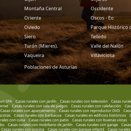
Montaña Central
Occidente
Oriente
Oscos - Eo
Oviedo
Parque Histórico 
Siero
Telledo
Turón (Mieres).
Valle del Nalón
Vaqueira
Villaviciosa
Poblaciones de Asturias
con SPA
Casas rurales con jardín
Casas rurales con televisión
Casas rural
ernet
Casas rurales con sala de juegos
Casas rurales con calefacción
Cas
Casas rurales con aparcamiento
Casas rurales con reproductor DVD
Casa
scotas
Casas rurales con barbacoa
Casas rurales en edificios históricos
rales con cuna
Casas rurales con patio
Casas rurales con buenas vistas
ito
Casas rurales con mobiliario de jardín
Casas rurales con garaje
Casas
Casas rurales con piscina
Casas rurales con parque infantil
Casas rurales