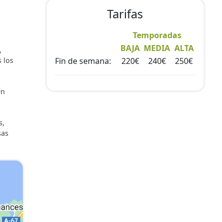
Tarifas
Temporadas
BAJA
MEDIA
ALTA
,
 los
Fin de semana:
220€
240€
250€
en
s,
sas