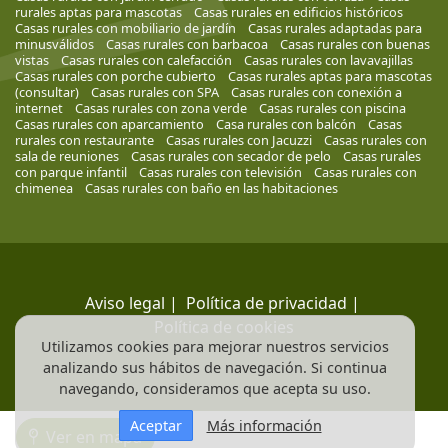
rurales aptas para mascotas
Casas rurales en edificios históricos
Casas rurales con mobiliario de jardín
Casas rurales adaptadas para
minusválidos
Casas rurales con barbacoa
Casas rurales con buenas
vistas
Casas rurales con calefacción
Casas rurales con lavavajillas
Casas rurales con porche cubierto
Casas rurales aptas para mascotas
(consultar)
Casas rurales con SPA
Casas rurales con conexión a
internet
Casas rurales con zona verde
Casas rurales con piscina
Casas rurales con aparcamiento
Casa rurales con balcón
Casas
rurales con restaurante
Casas rurales con Jacuzzi
Casas rurales con
sala de reuniones
Casas rurales con secador de pelo
Casas rurales
con parque infantil
Casas rurales con televisión
Casas rurales con
chimenea
Casas rurales con baño en las habitaciones
Aviso legal
|
Política de privacidad
|
Política de cookies
Utilizamos cookies para mejorar nuestros servicios
analizando sus hábitos de navegación. Si continua
navegando, consideramos que acepta su uso.
Aceptar
Más información
Ver en mapa