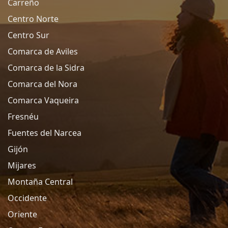
Carreño
Centro Norte
Centro Sur
Comarca de Aviles
Comarca de la Sidra
Comarca del Nora
Comarca Vaqueira
Fresnéu
Fuentes del Narcea
Gijón
Mijares
Montaña Central
Occidente
Oriente