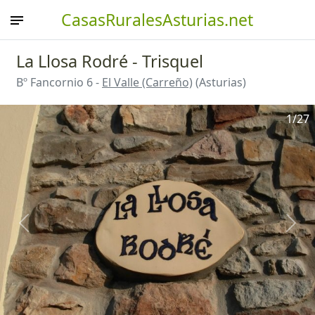
CasasRuralesAsturias.net
La Llosa Rodré - Trisquel
Bº Fancornio 6 -
El Valle (Carreño)
(Asturias)
1
/27
Anterior
Sigu