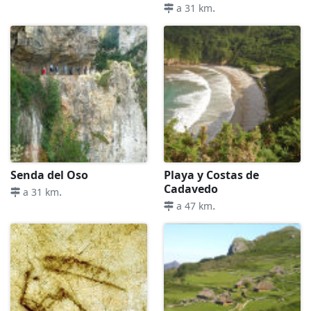
.
a 31 km
Senda del Oso
Playa y Costas de
Cadavedo
.
a 31 km
.
a 47 km