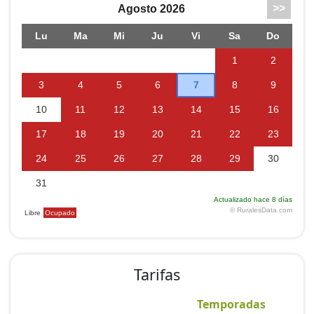
En la parte posterior de la casa hay una terraza de
unos 30 m2 y un jardín compartido de unos 2500 m2,
con árboles frutales, fundamentalmente manzanos.
También hay un terreno donde los propietarios
cultivan sus productos y un gallinero. En la finca
residen 2 perros.
En la terraza se dispone de muebles de jardín y de
barbacoa.
Al lado de la casa hay un lugar habilitado como
aparcamiento.
No se admiten animales y no está permitido fumar en
el interior del edificio.
Tarifas
Temporadas