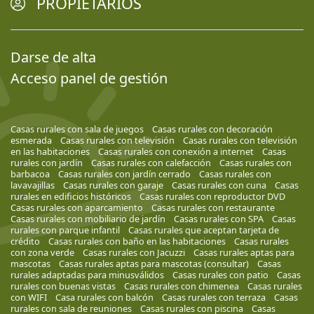
PROPIETARIOS
Darse de alta
Acceso panel de gestión
Casas rurales con sala de juegos
Casas rurales con decoración
esmerada
Casas rurales con televisión
Casas rurales con televisión
en las habitaciones
Casas rurales con conexión a internet
Casas
rurales con jardín
Casas rurales con calefacción
Casas rurales con
barbacoa
Casas rurales con jardín cerrado
Casas rurales con
lavavajillas
Casas rurales con garaje
Casas rurales con cuna
Casas
rurales en edificios históricos
Casas rurales con reproductor DVD
Casas rurales con aparcamiento
Casas rurales con restaurante
Casas rurales con mobiliario de jardín
Casas rurales con SPA
Casas
rurales con parque infantil
Casas rurales que aceptan tarjeta de
crédito
Casas rurales con baño en las habitaciones
Casas rurales
con zona verde
Casas rurales con Jacuzzi
Casas rurales aptas para
mascotas
Casas rurales aptas para mascotas (consultar)
Casas
rurales adaptadas para minusválidos
Casas rurales con patio
Casas
rurales con buenas vistas
Casas rurales con chimenea
Casas rurales
con WIFI
Casa rurales con balcón
Casas rurales con terraza
Casas
rurales con sala de reuniones
Casas rurales con piscina
Casas