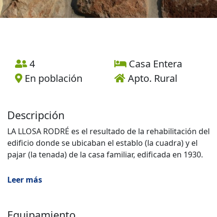
4
Casa Entera
En población
Apto. Rural
Descripción
LA LLOSA RODRÉ es el resultado de la rehabilitación del
edificio donde se ubicaban el establo (la cuadra) y el
pajar (la tenada) de la casa familiar, edificada en 1930.
Está hecha con piedra de la zona y aneja a la vivienda
Leer más
de los propietarios. En ella se construyeron dos
apartamentos de 70 m2 cada uno. En el piso superior
está el apartamento TRISQUEL. Tiene capacidad para
Equipamiento