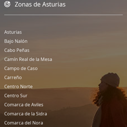
Zonas de Asturias
Asturias
Bajo Nalón
Cabo Peñas
Camín Real de la Mesa
Campo de Caso
Carreño
Centro Norte
Centro Sur
Comarca de Aviles
Comarca de la Sidra
Comarca del Nora