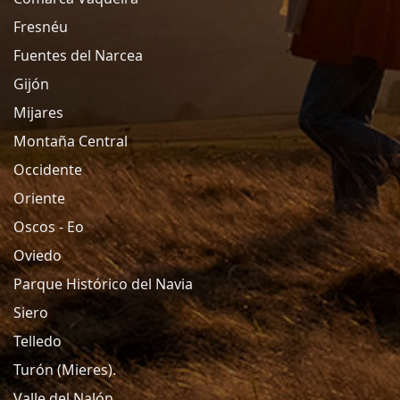
Fresnéu
Fuentes del Narcea
Gijón
Mijares
Montaña Central
Occidente
Oriente
Oscos - Eo
Oviedo
Parque Histórico del Navia
Siero
Telledo
Turón (Mieres).
Valle del Nalón