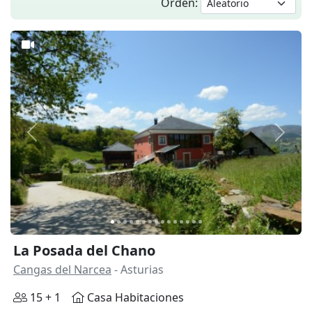
Orden:
Anterior
Siguie
La Posada del Chano
Cangas del Narcea
- Asturias
15 + 1
Casa Habitaciones