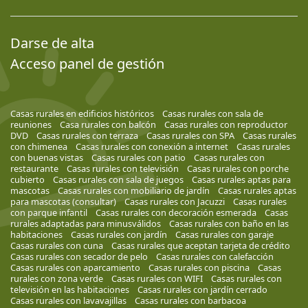
Darse de alta
Acceso panel de gestión
Casas rurales en edificios históricos
Casas rurales con sala de
reuniones
Casa rurales con balcón
Casas rurales con reproductor
DVD
Casas rurales con terraza
Casas rurales con SPA
Casas rurales
con chimenea
Casas rurales con conexión a internet
Casas rurales
con buenas vistas
Casas rurales con patio
Casas rurales con
restaurante
Casas rurales con televisión
Casas rurales con porche
cubierto
Casas rurales con sala de juegos
Casas rurales aptas para
mascotas
Casas rurales con mobiliario de jardín
Casas rurales aptas
para mascotas (consultar)
Casas rurales con Jacuzzi
Casas rurales
con parque infantil
Casas rurales con decoración esmerada
Casas
rurales adaptadas para minusválidos
Casas rurales con baño en las
habitaciones
Casas rurales con jardín
Casas rurales con garaje
Casas rurales con cuna
Casas rurales que aceptan tarjeta de crédito
Casas rurales con secador de pelo
Casas rurales con calefacción
Casas rurales con aparcamiento
Casas rurales con piscina
Casas
rurales con zona verde
Casas rurales con WIFI
Casas rurales con
televisión en las habitaciones
Casas rurales con jardín cerrado
Casas rurales con lavavajillas
Casas rurales con barbacoa