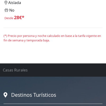
Aislada
No
28€*
Desde
(*) Precio por persona y noche calculado en base a la tarifa vigente en
fin de semana y temporada baja.
Casas Rurales
Destinos Turísticos