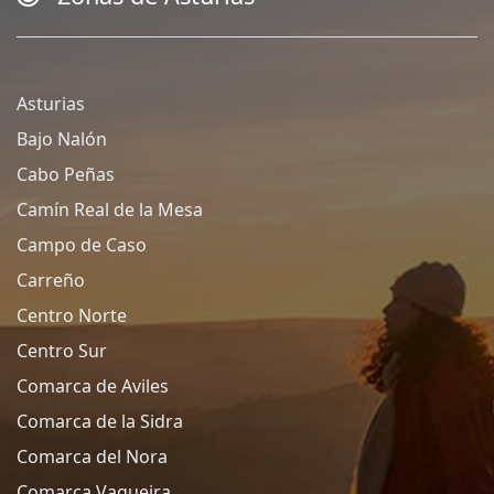
Asturias
Bajo Nalón
Cabo Peñas
Camín Real de la Mesa
Campo de Caso
Carreño
Centro Norte
Centro Sur
Comarca de Aviles
Comarca de la Sidra
Comarca del Nora
Comarca Vaqueira